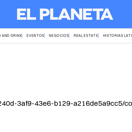
 AND DRINK
EVENTOS
NEGOCIOS
REAL ESTATE
HISTORIAS LAT
2cc240d-3af9-43e6-b129-a216de5a9cc5/co