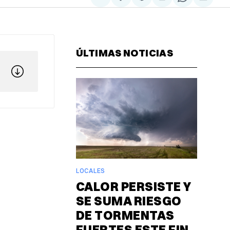
Compartir
Share
Compartir
Share
Compa
en
on
en
on
via
Facebook
Pinterest
LinkedIn
WhatsAp
Email
ÚLTIMAS NOTICIAS
LOCALES
CALOR PERSISTE Y
SE SUMA RIESGO
DE TORMENTAS
FUERTES ESTE FIN