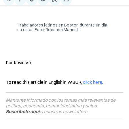
Compartir
Share
Compartir
Share
Compartir
en
on
en
on
via
Facebook
Pinterest
LinkedIn
WhatsApp
Email
Trabajadores latinos en Boston durante un día 
de calor. Foto: Rosanna Marinelli.
Por Kevin Vu
To read this article in English in WBUR,
click here
.
Mantente informado con los temas más relevantes de
política, economía, comunidad latina y salud.
Suscríbete aquí
a nuestros newsletters.