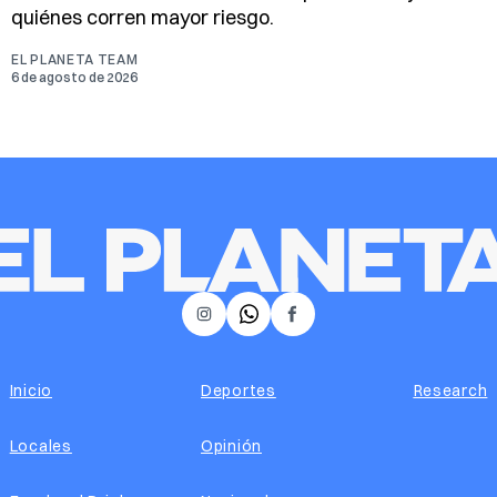
quiénes corren mayor riesgo.
EL PLANETA TEAM
6 de agosto de 2026
𝕏
Instagram
Facebook
Inicio
Deportes
Research
Locales
Opinión