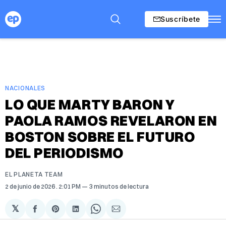
Suscríbete
NACIONALES
LO QUE MARTY BARON Y
PAOLA RAMOS REVELARON EN
BOSTON SOBRE EL FUTURO
DEL PERIODISMO
EL PLANETA TEAM
2 de junio de 2026
. 2:01 PM
3 minutos de lectura
𝕏
Compartir
Share
Compartir
Share
Compartir
en
on
en
on
via