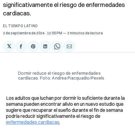
significativamente el riesgo de enfermedades
cardiacas.
EL TIEMPO LATINO
2 de septiembre de 2024
. 12:00 PM
2 minutos de lectura
𝕏
Compartir
Share
Compartir
Share
Compartir
en
on
en
on
via
Facebook
Pinterest
LinkedIn
WhatsApp
Email
Dormir reduce el riesgo de enfermedades
cardíacas. Foto: Andrea Piacquadio/Pexels
Los adultos que luchan por dormir lo suficiente durante la
semana pueden encontrar alivio en un nuevo estudio que
sugiere que recuperar el sueño durante el fin de semana
podría reducir significativamente el riesgo de
enfermedades cardiacas
.