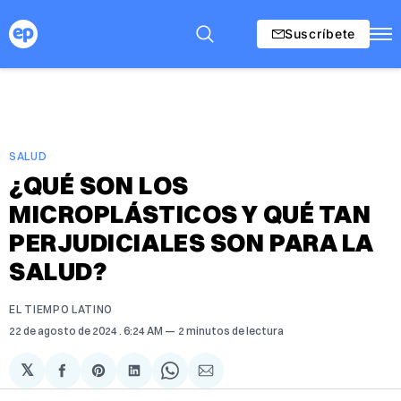
Suscríbete
SALUD
¿QUÉ SON LOS
MICROPLÁSTICOS Y QUÉ TAN
PERJUDICIALES SON PARA LA
SALUD?
EL TIEMPO LATINO
22 de agosto de 2024
. 6:24 AM
2 minutos de lectura
𝕏
Compartir
Share
Compartir
Share
Compartir
en
on
en
on
via