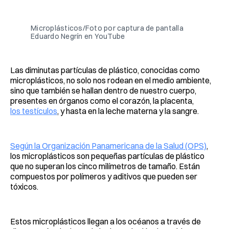
Facebook
Pinterest
LinkedIn
WhatsApp
Email
Microplásticos/Foto por captura de pantalla
Eduardo Negrín en YouTube
Las diminutas partículas de plástico, conocidas como
microplásticos, no solo nos rodean en el medio ambiente,
sino que también se hallan dentro de nuestro cuerpo,
presentes en órganos como el corazón, la placenta,
los testículos
, y hasta en la leche materna y la sangre.
Según la Organización Panamericana de la Salud (OPS)
,
los microplásticos son pequeñas partículas de plástico
que no superan los cinco milímetros de tamaño. Están
compuestos por polímeros y aditivos que pueden ser
tóxicos.
Estos microplásticos llegan a los océanos a través de