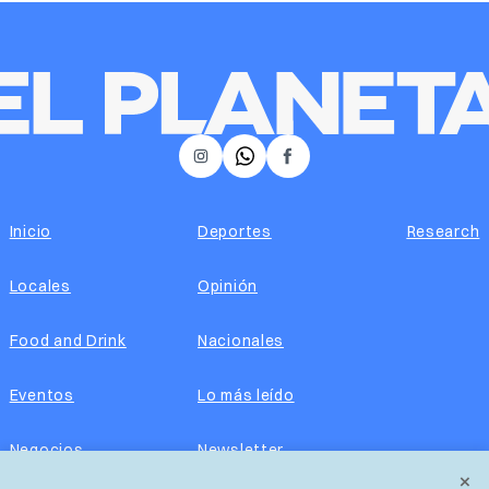
𝕏
Instagram
Facebook
Inicio
Deportes
Research
Locales
Opinión
Food and Drink
Nacionales
Eventos
Lo más leído
Negocios
Newsletter
×