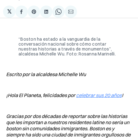
𝕏
Compartir
Share
Compartir
Share
Compartir
en
on
en
on
via
Facebook
Pinterest
LinkedIn
WhatsApp
Email
“Boston ha estado a la vanguardia de la
conversación nacional sobre cómo contar
nuestras historias a través de monumentos”,
alcaldesa Michelle Wu. Foto: Rosanna Marinelli.
Escrito por la alcaldesa Michelle Wu
¡Hola El Planeta, felicidades por
celebrar sus 20 años
!
Gracias por dos décadas de reportar sobre las historias
que les importan a nuestros residentes latine no sería un
boston sin comunidades inmigrantes. Boston es y
siempre ha sido una ciudad de inmigrantes orgullosos de