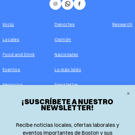
𝕏
Instagram
Facebook
Inicio
Deportes
Research
Locales
Opinión
Food and Drink
Nacionales
Eventos
Lo más leído
Negocios
Newsletter
×
Real Estate
¡SUSCRÍBETE A NUESTRO
Edición impresa
NEWSLETTER!
Historias Latinas
Acerca de nosotros
Recibe noticias locales, ofertas laborales y
Guía de Recursos
Advertise with us
eventos importantes de Boston y sus