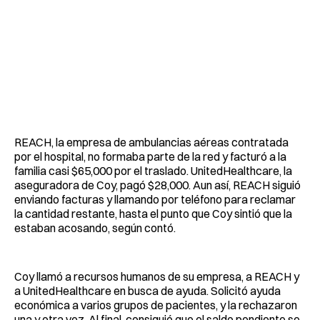
REACH, la empresa de ambulancias aéreas contratada
por el hospital, no formaba parte de la red y facturó a la
familia casi $65,000 por el traslado. UnitedHealthcare, la
aseguradora de Coy, pagó $28,000. Aun así, REACH siguió
enviando facturas y llamando por teléfono para reclamar
la cantidad restante, hasta el punto que Coy sintió que la
estaban acosando, según contó.
Coy llamó a recursos humanos de su empresa, a REACH y
a UnitedHealthcare en busca de ayuda. Solicitó ayuda
económica a varios grupos de pacientes, y la rechazaron
una y otra vez. Al final, consiguió que el saldo pendiente se