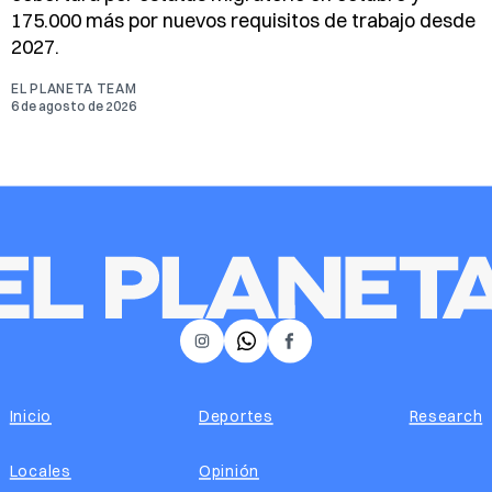
175.000 más por nuevos requisitos de trabajo desde
2027.
EL PLANETA TEAM
6 de agosto de 2026
𝕏
Instagram
Facebook
Inicio
Deportes
Research
Locales
Opinión