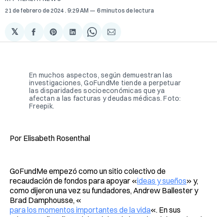
21 de febrero de 2024
. 9:29 AM
6 minutos de lectura
𝕏
Compartir
Share
Compartir
Share
Compartir
en
on
en
on
via
Facebook
Pinterest
LinkedIn
WhatsApp
Email
En muchos aspectos, según demuestran las
investigaciones, GoFundMe tiende a perpetuar
las disparidades socioeconómicas que ya
afectan a las facturas y deudas médicas. Foto:
Freepik.
Por Elisabeth Rosenthal
GoFundMe empezó como un sitio colectivo de
recaudación de fondos para apoyar «
ideas y sueños
» y,
como dijeron una vez su fundadores, Andrew Ballester y
Brad Damphousse, «
para los momentos importantes de la vida
«. En sus