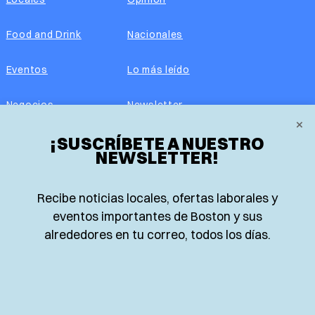
Food and Drink
Nacionales
Eventos
Lo más leído
Negocios
Newsletter
×
¡SUSCRÍBETE A NUESTRO
Real Estate
Edición impresa
NEWSLETTER!
Historias Latinas
Acerca de nosotros
Recibe noticias locales, ofertas laborales y
Guía de Recursos
Advertise with us
eventos importantes de Boston y sus
alrededores en tu correo, todos los días.
© 2026 El Planeta | Noticias en español desde Boston,
Massachusetts