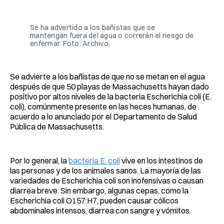
Facebook
Pinterest
LinkedIn
WhatsApp
Email
Se ha advertido a los bañistas que se
mantengan fuera del agua o correrán el riesgo de
enfermar. Foto: Archivo.
Se advierte a los bañistas de que no se metan en el agua
después de que 50 playas de Massachusetts hayan dado
positivo por altos niveles de la bacteria Escherichia coli (E.
coli), comúnmente presente en las heces humanas, de
acuerdo a lo anunciado por el Departamento de Salud
Pública de Massachusetts.
Por lo general, la
bacteria E. coli
vive en los intestinos de
las personas y de los animales sanos. La mayoría de las
variedades de Escherichia coli son inofensivas o causan
diarrea breve. Sin embargo, algunas cepas, como la
Escherichia coli O157:H7, pueden causar cólicos
abdominales intensos, diarrea con sangre y vómitos.