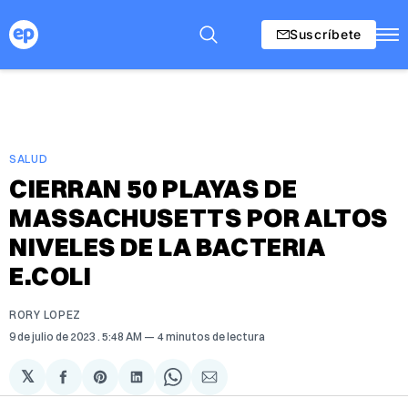
Suscríbete
SALUD
CIERRAN 50 PLAYAS DE
MASSACHUSETTS POR ALTOS
NIVELES DE LA BACTERIA
E.COLI
RORY LOPEZ
9 de julio de 2023
. 5:48 AM
4 minutos de lectura
𝕏
Compartir
Share
Compartir
Share
Compartir
en
on
en
on
via