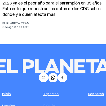
2026 ya es el peor año para el sarampión en 35 años.
Esto es lo que muestran los datos de los CDC sobre
dónde y a quién afecta más.
EL PLANETA TEAM
6 de agosto de 2026
𝕏
Instagram
Facebook
Inicio
Deportes
Research
Locales
Opinión