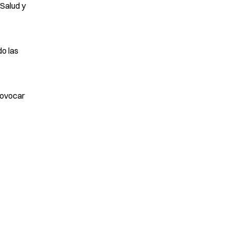
 Salud y
do las
rovocar