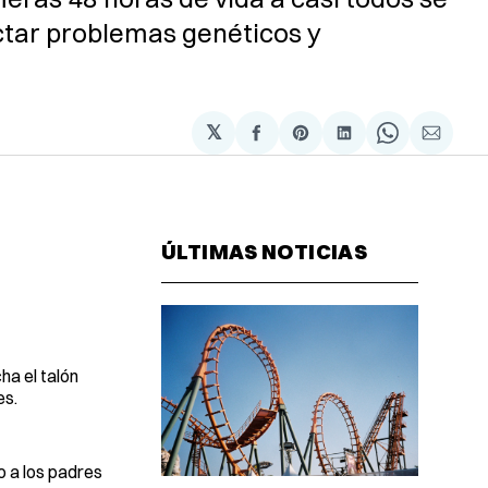
ectar problemas genéticos y
𝕏
Compartir
Share
Compartir
Share
Compa
en
on
en
on
via
Facebook
Pinterest
LinkedIn
WhatsAp
Email
ÚLTIMAS NOTICIAS
ha el talón
es.
o a los padres