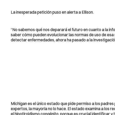
La inesperada petición puso en alerta a Ellison.
“No sabemos qué nos deparará el futuro en cuanto a la info
saber cómo pueden evolucionar las normas de uso de esa sa
detectar enfermedades, ahora ha pasado a la investigación 
Michigan es el único estado que pide permiso a los padres 
expertos, la mayoría no lo hace. El estado examina a los 
el hipotiroidismo congénito, porque es crucial identificar 