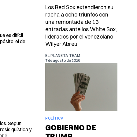
Los Red Sox extendieron su
racha a ocho triunfos con
una remontada de 13
entradas ante los White Sox,
 es difícil
liderados por el venezolano
ósito, el de
Wilyer Abreu.
EL PLANETA TEAM
7 de agosto de 2026
POLÍTICA
dos. Según
GOBIERNO DE
brosis quística y
TRUMP
ebé.