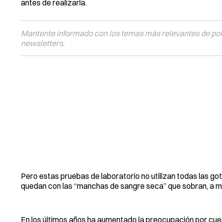
antes de realizarla.
Mantente informado con los temas más relevantes de polí
newsletters.
Pero estas pruebas de laboratorio no utilizan todas las got
quedan con las “manchas de sangre seca” que sobran, a me
En los últimos años ha aumentado la preocupación por cues