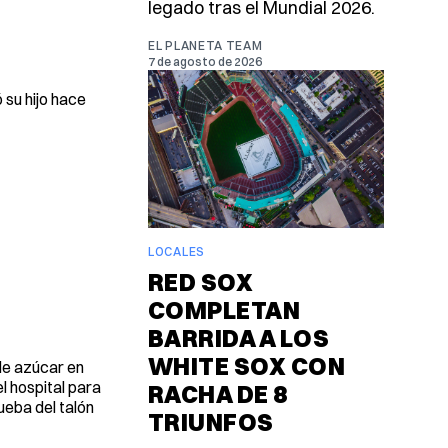
legado tras el Mundial 2026.
EL PLANETA TEAM
7 de agosto de 2026
 su hijo hace
LOCALES
RED SOX
COMPLETAN
BARRIDA A LOS
WHITE SOX CON
 de azúcar en
l hospital para
RACHA DE 8
ueba del talón
TRIUNFOS