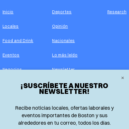
Inicio
Deportes
Research
Locales
Opinión
Food and Drink
Nacionales
Eventos
Lo más leído
Negocios
Newsletter
×
Real Estate
¡SUSCRÍBETE A NUESTRO
Edición impresa
NEWSLETTER!
Historias Latinas
Acerca de nosotros
Recibe noticias locales, ofertas laborales y
Guía de Recursos
Advertise with us
eventos importantes de Boston y sus
alrededores en tu correo, todos los días.