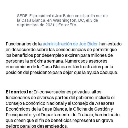
Facebook
Pinterest
LinkedIn
WhatsApp
Email
SEDE. El presidente Joe Biden en el jardín sur de
la Casa Blanca, en Washington, DC, el 3 de
septiembre de 2021. | Foto: Efe.
Funcionarios de la
administración de Joe Biden
han estado
en desacuerdo sobre las consecuencias de permitir que
los beneficios por desempleo expiren para millones de
personas la próxima semana. Numerosos asesores
económicos de la Casa Blanca están frustrados por la
posición del presidente para dejar que la ayuda caduque.
El contexto:
En conversaciones privadas, altos
funcionarios de diversas partes del gobierno, incluido el
Consejo Económico Nacional y el Consejo de Asesores
Económicos de la Casa Blanca, la Oficina de Gestión y
Presupuesto; y el Departamento de Trabajo, han indicado
que creen que el fin de beneficios representa un grave
peligro para los desempleados.