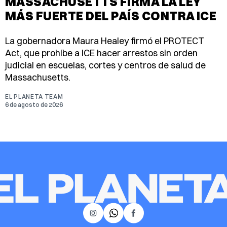
MASSACHUSETTS FIRMA LA LEY
MÁS FUERTE DEL PAÍS CONTRA ICE
La gobernadora Maura Healey firmó el PROTECT
Act, que prohíbe a ICE hacer arrestos sin orden
judicial en escuelas, cortes y centros de salud de
Massachusetts.
EL PLANETA TEAM
6 de agosto de 2026
𝕏
Instagram
Facebook