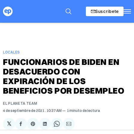
Suscríbete
LOCALES
FUNCIONARIOS DE BIDEN EN
DESACUERDO CON
EXPIRACIÓN DE LOS
BENEFICIOS POR DESEMPLEO
EL PLANETA TEAM
4 de septiembre de 2021
. 10:37 AM
1 minuto de lectura
𝕏
Compartir
Share
Compartir
Share
Compartir
en
on
en
on
via