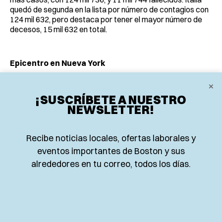
quedó de segunda en la lista por número de contagios con
124 mil 632, pero destaca por tener el mayor número de
decesos, 15 mil 632 en total.
Epicentro en Nueva York
×
En el estado de Nueva York, el gobernador Andrew Cuomo
¡SUSCRÍBETE A NUESTRO
cifró en 113 mil 704 los contagios por coronavirus y en 3 mil
NEWSLETTER!
565 el número de muertos, en una conferencia ofrecida
este sábado.
Recibe noticias locales, ofertas laborales y
eventos importantes de Boston y sus
En un solo día el número de casos de COVID-19 aumentó
alrededores en tu correo, todos los días.
en 10 mil 841, por lo que el estado es el más afectado de
Estados Unidos. La ciudad de Nueva York concentró el
mayor número de casos con 63 mil 306, 6 mil 147 más que
el viernes.