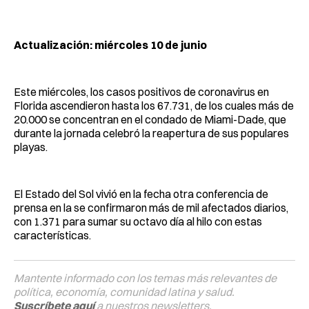
Facebook
Pinterest
LinkedIn
WhatsApp
Email
Actualización: miércoles 10 de junio
Este miércoles, los casos positivos de coronavirus en
Florida ascendieron hasta los 67.731, de los cuales más de
20.000 se concentran en el condado de Miami-Dade, que
durante la jornada celebró la reapertura de sus populares
playas.
El Estado del Sol vivió en la fecha otra conferencia de
prensa en la se confirmaron más de mil afectados diarios,
con 1.371 para sumar su octavo día al hilo con estas
características.
Mantente informado con los temas más relevantes de
política, economía, comunidad latina y salud.
Suscríbete aquí
a nuestros newsletters.