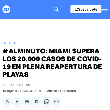
Suscríbete
LOCALES
#ALMINUTO: MIAMI SUPERA
LOS 20.000 CASOS DE COVID-
19 EN PLENA REAPERTURA DE
PLAYAS
EL PLANETA TEAM
10 de junio de 2020
. 3:22 PM
19 minutos de lectura
𝕏
Compartir
Share
Compartir
Share
Compartir
en
on
en
on
via