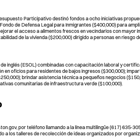
Presupuesto Participativo destinó fondos a ocho iniciativas propu
n Fondo de Defensa Legal para Inmigrantes ($400,000) para ampli
 mejorar el acceso a alimentos frescos en vecindarios con mayor 
abilidad de la vivienda ($200,000) dirigido a personas en riesgo 
de inglés (ESOL) combinadas con capacitación laboral y certifi
 en oficios para residentes de bajos ingresos ($300,000); imparti
$250,000); brindar asistencia técnica a pequeños negocios ($150,
iativas comunitarias de infraestructura verde ($100,000).
O
ston.gov, por teléfono llamando a la línea multilingüe (617) 635-3
ndo a los talleres de recolección de ideas organizados por organi