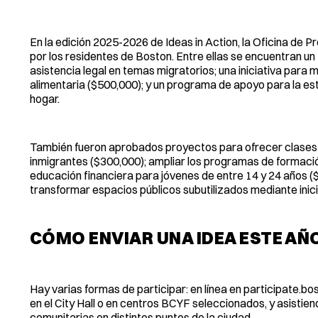
En la edición 2025-2026 de Ideas in Action, la Oficina de 
por los residentes de Boston. Entre ellas se encuentran u
asistencia legal en temas migratorios; una iniciativa para
alimentaria ($500,000); y un programa de apoyo para la est
hogar.
También fueron aprobados proyectos para ofrecer clases 
inmigrantes ($300,000); ampliar los programas de formación
educación financiera para jóvenes de entre 14 y 24 años (
transformar espacios públicos subutilizados mediante inic
CÓMO ENVIAR UNA IDEA ESTE AÑ
Hay varias formas de participar: en línea en participate.bo
en el City Hall o en centros BCYF seleccionados, y asistie
comunitarias en distintos puntos de la ciudad.