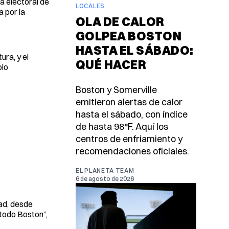
a electoral de
LOCALES
a por la
OLA DE CALOR
GOLPEA BOSTON
HASTA EL SÁBADO:
ura, y el
QUÉ HACER
olo
Boston y Somerville
emitieron alertas de calor
hasta el sábado, con índice
de hasta 98°F. Aquí los
centros de enfriamiento y
recomendaciones oficiales.
EL PLANETA TEAM
6 de agosto de 2026
dad, desde
 todo Boston”,