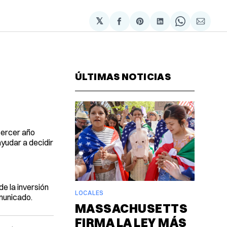
𝕏
Compartir
Share
Compartir
Share
Compa
en
on
en
on
via
Facebook
Pinterest
LinkedIn
WhatsAp
Email
ÚLTIMAS NOTICIAS
tercer año
yudar a decidir
e la inversión
LOCALES
omunicado.
MASSACHUSETTS
FIRMA LA LEY MÁS