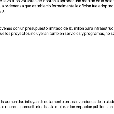
llevó a los votantes de Boston a aprobar una medida en la bolet
. La ordenanza que estableció formalmente la oficina fue adoptad
23.
óvenes con un presupuesto limitado de $1 millón para infraestruct
 que los proyectos incluyeran también servicios y programas, no s
 la comunidad influyan directamente en las inversiones de la ciu
 a recursos comunitarios hasta mejorar los espacios públicos en