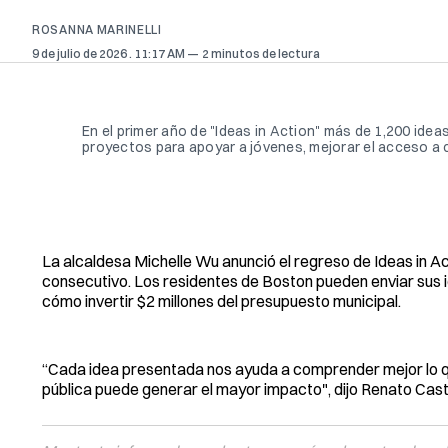
ROSANNA MARINELLI
9 de julio de 2026
. 11:17 AM
2 minutos de lectura
En el primer año de "Ideas in Action" más de 1,200 ide
proyectos para apoyar a jóvenes, mejorar el acceso a 
La alcaldesa Michelle Wu anunció el regreso de Ideas in Ac
consecutivo. Los residentes de Boston pueden enviar sus id
cómo invertir $2 millones del presupuesto municipal.
“Cada idea presentada nos ayuda a comprender mejor lo que
pública puede generar el mayor impacto", dijo Renato Cast