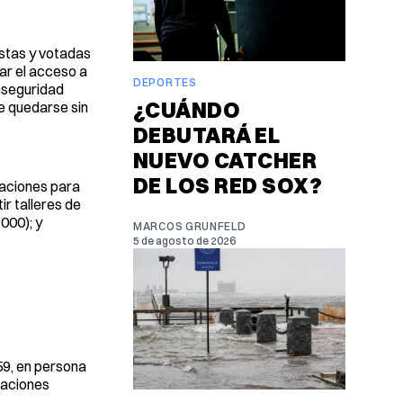
estas y votadas
ar el acceso a
DEPORTES
inseguridad
¿CUÁNDO
de quedarse sin
DEBUTARÁ EL
NUEVO CATCHER
DE LOS RED SOX?
caciones para
r talleres de
000); y
MARCOS GRUNFELD
5 de agosto de 2026
059, en persona
zaciones