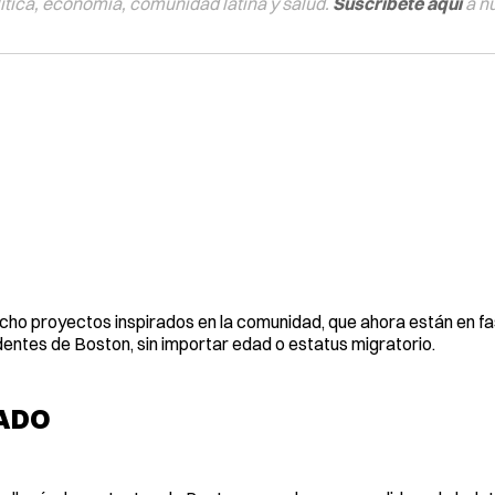
tica, economía, comunidad latina y salud.
Suscríbete aquí
a n
ocho proyectos inspirados en la comunidad, que ahora están en f
dentes de Boston, sin importar edad o estatus migratorio.
IADO