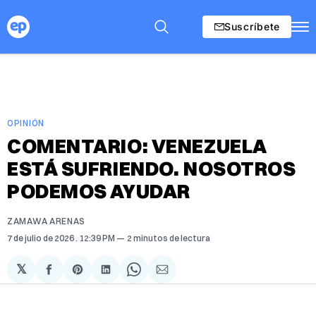
Suscríbete
OPINIÓN
COMENTARIO: VENEZUELA
ESTÁ SUFRIENDO. NOSOTROS
PODEMOS AYUDAR
ZAMAWA ARENAS
7 de julio de 2026
. 12:39 PM
2 minutos de lectura
𝕏
Compartir
Share
Compartir
Share
Compartir
en
on
en
on
via
Facebook
Pinterest
LinkedIn
WhatsApp
Email