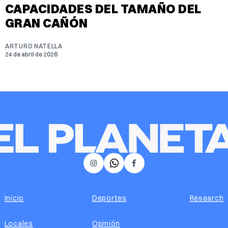
CAPACIDADES DEL TAMAÑO DEL
GRAN CAÑÓN
ARTURO NATELLA
24 de abril de 2026
𝕏
Instagram
Facebook
Inicio
Deportes
Research
Locales
Opinión