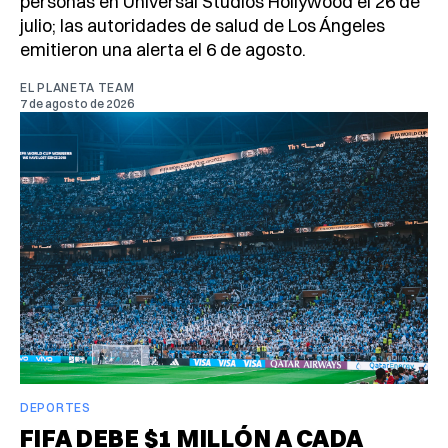
personas en Universal Studios Hollywood el 26 de
julio; las autoridades de salud de Los Ángeles
emitieron una alerta el 6 de agosto.
EL PLANETA TEAM
7 de agosto de 2026
DEPORTES
FIFA DEBE $1 MILLÓN A CADA