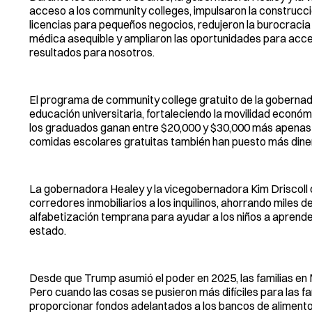
acceso a los community colleges, impulsaron la construcció
licencias para pequeños negocios, redujeron la burocracia
médica asequible y ampliaron las oportunidades para acce
resultados para nosotros.
El programa de community college gratuito de la goberna
educación universitaria, fortaleciendo la movilidad econ
los graduados ganan entre $20,000 y $30,000 más apenas 
comidas escolares gratuitas también han puesto más dinero
La gobernadora Healey y la vicegobernadora Kim Driscoll 
corredores inmobiliarios a los inquilinos, ahorrando miles d
alfabetización temprana para ayudar a los niños a aprende
estado.
Desde que Trump asumió el poder en 2025, las familias e
Pero cuando las cosas se pusieron más difíciles para las fa
proporcionar fondos adelantados a los bancos de alimentos 