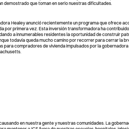
 han demostrado que toman en serio nuestras dificultades.
adora Healey anunció recientemente un programa que ofrece ac
nda por primera vez. Esta inversión transformadora ha contribuid
 y dando a innumerables residentes la oportunidad de construir pa
nque todavía queda mucho camino por recorrer para cerrar la br
amas para compradores de vivienda impulsados por la gobernadora
sachusetts.
 causando en nuestra gente y nuestras comunidades. La gobern
ara mantener a ICE fuera de nuestras escuelas, hospitales, iglesia