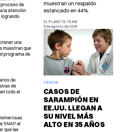
muestran un respaldo
l proceso de
estancado en 44%.
a la atención
á logrando
EL PLANETA TEAM
6 de agosto de 2026
btener una
os muestran que
el programa de
arios de
CIENCIA
nsivas de
CASOS DE
en todo el
SARAMPIÓN EN
EE.UU. LLEGAN A
SU NIVEL MÁS
 temerosas.
ALTO EN 35 AÑOS
 de SNAP al
ar que las