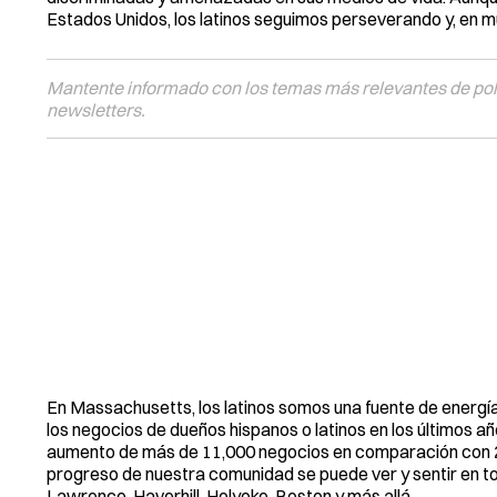
Estados Unidos, los latinos seguimos perseverando y, en
Mantente informado con los temas más relevantes de polí
newsletters.
En Massachusetts, los latinos somos una fuente de energí
los negocios de dueños hispanos o latinos en los últimos a
aumento de más de 11,000 negocios en comparación con 202
progreso de nuestra comunidad se puede ver y sentir en to
Lawrence, Haverhill, Holyoke, Boston y más allá.