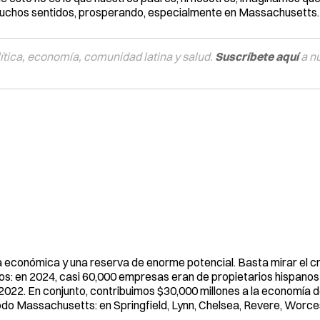
 muchos sentidos, prosperando, especialmente en Massachusetts.
tica, economía, comunidad latina y salud.
Suscríbete aquí
a n
a económica y una reserva de enorme potencial. Basta mirar el c
ños: en 2024, casi 60,000 empresas eran de propietarios hispanos o
2. En conjunto, contribuimos $30,000 millones a la economía de
do Massachusetts: en Springfield, Lynn, Chelsea, Revere, Worce