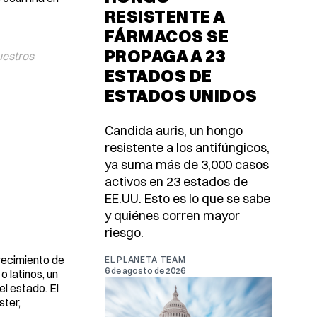
RESISTENTE A
FÁRMACOS SE
PROPAGA A 23
uestros
ESTADOS DE
ESTADOS UNIDOS
Candida auris, un hongo
resistente a los antifúngicos,
ya suma más de 3,000 casos
activos en 23 estados de
EE.UU. Esto es lo que se sabe
y quiénes corren mayor
riesgo.
recimiento de
EL PLANETA TEAM
6 de agosto de 2026
 latinos, un
l estado. El
ster,