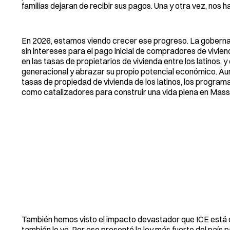
familias dejaran de recibir sus pagos. Una y otra vez, nos
En 2026, estamos viendo crecer ese progreso. La gobern
sin intereses para el pago inicial de compradores de vivie
en las tasas de propietarios de vivienda entre los latinos,
generacional y abrazar su propio potencial económico. Au
tasas de propiedad de vivienda de los latinos, los progr
como catalizadores para construir una vida plena en Mas
También hemos visto el impacto devastador que ICE está
también lo ve. Por eso presentó la ley más fuerte del país p