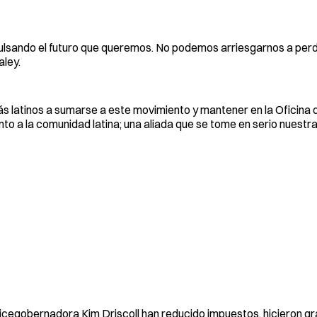
ulsando el futuro que queremos. No podemos arriesgarnos a per
ley.
ás latinos a sumarse a este movimiento y mantener en la Oficina d
nto a la comunidad latina; una aliada que se tome en serio nuestr
vicegobernadora Kim Driscoll han reducido impuestos, hicieron gra