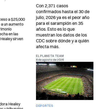
Con 2,371 casos
confirmados hasta el 30 de
julio, 2026 ya es el peor año
ceso a $25,000
para el sarampión en 35
o a un aumento
años. Esto es lo que
trimonio
echa en las
muestran los datos de los
 Healey sirven
CDC sobre dónde y a quién
afecta más.
EL PLANETA TEAM
6 de agosto de 2026
adora Healey
DEPORTES
s y tribunales.