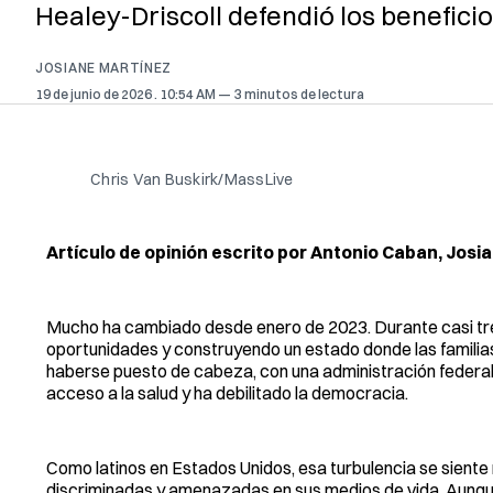
Healey-Driscoll defendió los benefici
JOSIANE MARTÍNEZ
19 de junio de 2026
. 10:54 AM
3 minutos de lectura
Chris Van Buskirk/MassLive
Artículo de opinión escrito por Antonio Caban, Josi
Mucho ha cambiado desde enero de 2023. Durante casi tr
oportunidades y construyendo un estado donde las familia
haberse puesto de cabeza, con una administración federal
acceso a la salud y ha debilitado la democracia.
Como latinos en Estados Unidos, esa turbulencia se sient
discriminadas y amenazadas en sus medios de vida. Aunque 