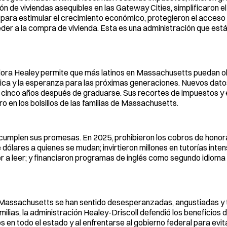
n de viviendas asequibles en las Gateway Cities, simplificaron e
 para estimular el crecimiento económico, protegieron el acceso 
der a la compra de vivienda. Esta es una administración que est
dora Healey permite que más latinos en Massachusetts puedan o
ómica y la esperanza para las próximas generaciones. Nuevos dat
cinco años después de graduarse. Sus recortes de impuestos y 
 en los bolsillos de las familias de Massachusetts.
cumplen sus promesas. En 2025, prohibieron los cobros de honor
e dólares a quienes se mudan; invirtieron millones en tutorías inte
r a leer; y financiaron programas de inglés como segundo idioma 
n Massachusetts se han sentido desesperanzadas, angustiadas y
milias, la administración Healey-Driscoll defendió los beneficios
en todo el estado y al enfrentarse al gobierno federal para evit