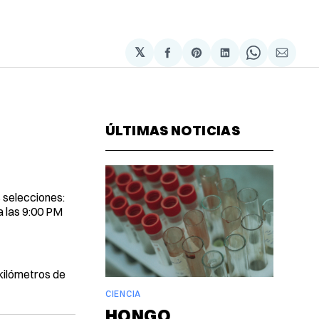
𝕏
Compartir
Share
Compartir
Share
Compa
en
on
en
on
via
Facebook
Pinterest
LinkedIn
WhatsAp
Email
ÚLTIMAS NOTICIAS
s selecciones:
a las 9:00 PM
 kilómetros de
CIENCIA
HONGO