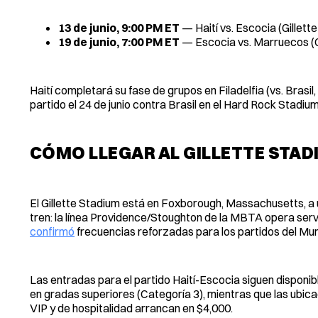
13 de junio, 9:00 PM ET
— Haití vs. Escocia (Gillet
19 de junio, 7:00 PM ET
— Escocia vs. Marruecos (G
Haití completará su fase de grupos en Filadelfia (vs. Brasil,
partido el 24 de junio contra Brasil en el Hard Rock Stadiu
CÓMO LLEGAR AL GILLETTE STA
El Gillette Stadium está en Foxborough, Massachusetts, a 
tren: la línea Providence/Stoughton de la MBTA opera servi
confirmó
frecuencias reforzadas para los partidos del Mun
Las entradas para el partido Haití-Escocia siguen dispon
en gradas superiores (Categoría 3), mientras que las ubica
VIP y de hospitalidad arrancan en $4,000.