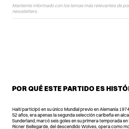
Mantente informado con los temas más relevantes de polí
newsletters.
POR QUÉ ESTE PARTIDO ES HIST
Haití participó en su único Mundial previo en Alemania 1974
52 años, era apenas la segunda selección caribeña en alcan
Sunderland, marcó seis goles en su primera temporada en l
Ricner Bellegarde, del descendido Wolves, opera como m