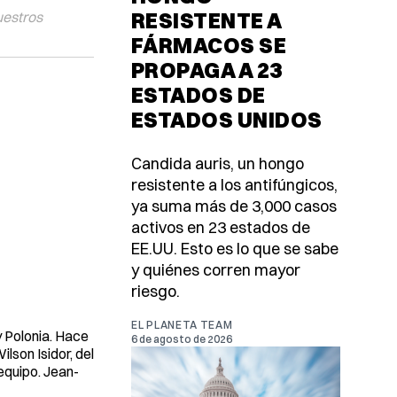
RESISTENTE A
uestros
FÁRMACOS SE
PROPAGA A 23
ESTADOS DE
ESTADOS UNIDOS
Candida auris, un hongo
resistente a los antifúngicos,
ya suma más de 3,000 casos
activos en 23 estados de
EE.UU. Esto es lo que se sabe
y quiénes corren mayor
riesgo.
EL PLANETA TEAM
y Polonia. Hace
6 de agosto de 2026
Wilson Isidor, del
equipo. Jean-