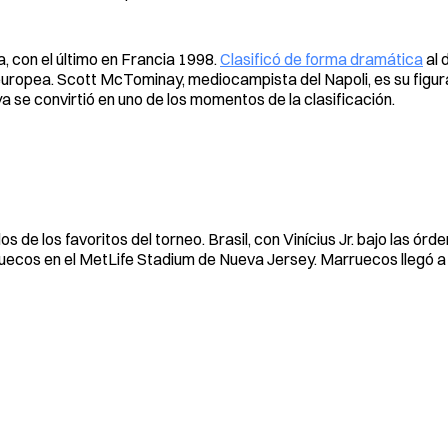
a, con el último en Francia 1998.
Clasificó de forma dramática
al 
a europea. Scott McTominay, mediocampista del Napoli, es su figu
a se convirtió en uno de los momentos de la clasificación.
de los favoritos del torneo. Brasil, con Vinícius Jr. bajo las órd
uecos en el MetLife Stadium de Nueva Jersey. Marruecos llegó a