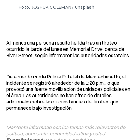
Foto: 
JOSHUA COLEMAN
 / 
Unsplash
Al menos una persona resultó herida tras un tiroteo
ocurrido la tarde del lunes en Memorial Drive, cerca de
River Street, según informaron las autoridades estatales.
De acuerdo con la Policía Estatal de Massachusetts, el
incidente se registró alrededor de la 1:20 p.m., lo que
provocó una fuerte movilización de unidades policiales en
el área. Las autoridades no han ofrecido detalles
adicionales sobre las circunstancias del tiroteo, que
permanece bajo investigación.
Mantente informado con los temas más relevantes de
política, economía, comunidad latina y salud.
Suscríbete aquí
a nuestros newsletters.