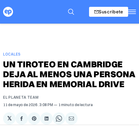
Suscríbete
LOCALES
UN TIROTEO EN CAMBRIDGE
DEJA AL MENOS UNA PERSONA
HERIDA EN MEMORIAL DRIVE
EL PLANETA TEAM
11 de mayo de 2026
. 3:08 PM
1 minuto de lectura
𝕏
Compartir
Share
Compartir
Share
Compartir
en
on
en
on
via
Facebook
Pinterest
LinkedIn
WhatsApp
Email