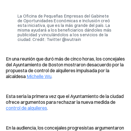
Facebook
Pinterest
LinkedIn
WhatsApp
Email
La Oficina de Pequeñas Empresas del Gabinete
de Oportunidades Económicas e Inclusión creó
esta iniciativa, que es la más grande del país. La
misma ayudará a los beneficiarios dándoles más
publicidad y vinculándolos a los servicios de la
ciudad. Credit: Twitter @wutrain
En una reunión que duró más de cinco horas, los concejales
del Ayuntamiento de Boston mostraron desacuerdo por la
propuesta de control de alquileres impulsada por la
alcaldesa
Michelle Wu
.
Esta seria la primera vez que el Ayuntamiento de la ciudad
ofrece argumentos para rechazar la nueva medida de
control de alquileres
.
En la audiencia, los concejales progresistas argumentaron