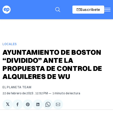
Suscríbete
LOCALES
AYUNTAMIENTO DE BOSTON
“DIVIDIDO” ANTE LA
PROPUESTA DE CONTROL DE
ALQUILERES DE WU
EL PLANETA TEAM
22 de febrero de 2023
. 12:52 PM
1 minuto de lectura
𝕏
Compartir
Share
Compartir
Share
Compartir
en
on
en
on
via