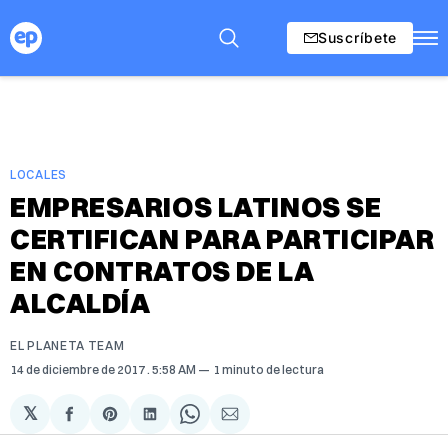
Suscríbete
LOCALES
EMPRESARIOS LATINOS SE
CERTIFICAN PARA PARTICIPAR
EN CONTRATOS DE LA
ALCALDÍA
EL PLANETA TEAM
14 de diciembre de 2017
. 5:58 AM
1 minuto de lectura
𝕏
Compartir
Share
Compartir
Share
Compartir
en
on
en
on
via