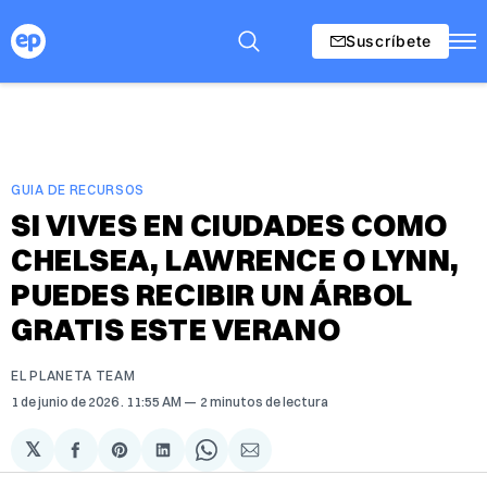
Suscríbete
GUIA DE RECURSOS
SI VIVES EN CIUDADES COMO
CHELSEA, LAWRENCE O LYNN,
PUEDES RECIBIR UN ÁRBOL
GRATIS ESTE VERANO
EL PLANETA TEAM
1 de junio de 2026
. 11:55 AM
2 minutos de lectura
𝕏
Compartir
Share
Compartir
Share
Compartir
en
on
en
on
via