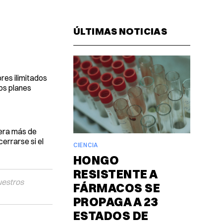
Facebook
Pinterest
LinkedIn
WhatsAp
Email
ÚLTIMAS NOTICIAS
res ilimitados
los planes
pera más de
errarse si el
CIENCIA
HONGO
RESISTENTE A
uestros
FÁRMACOS SE
PROPAGA A 23
ESTADOS DE