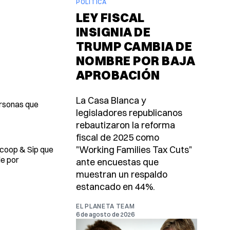
POLÍTICA
LEY FISCAL
INSIGNIA DE
TRUMP CAMBIA DE
NOMBRE POR BAJA
APROBACIÓN
La Casa Blanca y
ersonas que
legisladores republicanos
rebautizaron la reforma
fiscal de 2025 como
"Working Families Tax Cuts"
Scoop & Sip que
de por
ante encuestas que
muestran un respaldo
estancado en 44%.
EL PLANETA TEAM
6 de agosto de 2026