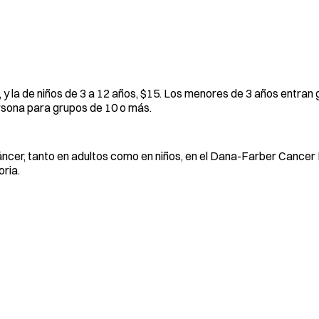
 y la de niños de 3 a 12 años, $15. Los menores de 3 años entran 
rsona para grupos de 10 o más.
áncer, tanto en adultos como en niños, en el Dana-Farber Cancer In
oria.