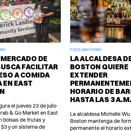
INK
FOOD AND DRINK
 MERCADO DE
LA ALCALDESA D
USCA FACILITAR
BOSTON QUIERE
ESO A COMIDA
EXTENDER
 EN EAST
PERMANENTEMEN
N
HORARIO DE BAR
HASTA LAS 3 A.M
ura el jueves 23 de julio
rab & Go Market en East
La alcaldesa Michelle Wu
n bolsas de frutas y
Boston mantenga de for
 $3 y un sistema de
permanente el horario ex