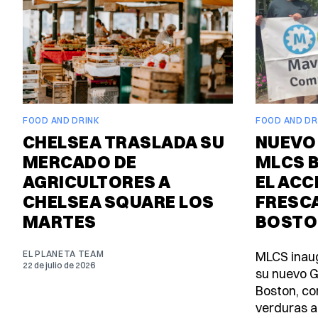
FOOD AND DRINK
FOOD AND DR
CHELSEA TRASLADA SU
NUEVO
MERCADO DE
MLCS B
AGRICULTORES A
EL ACC
CHELSEA SQUARE LOS
FRESCA
MARTES
BOSTO
EL PLANETA TEAM
MLCS inaug
22 de julio de 2026
su nuevo G
Boston, co
verduras a