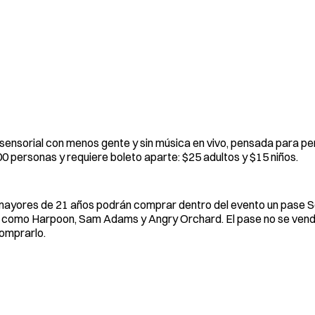
ora sensorial con menos gente y sin música en vivo, pensada para p
0 personas y requiere boleto aparte: $25 adultos y $15 niños.
tes mayores de 21 años podrán comprar dentro del evento un pase 
es como Harpoon, Sam Adams y Angry Orchard. El pase no se ven
comprarlo.