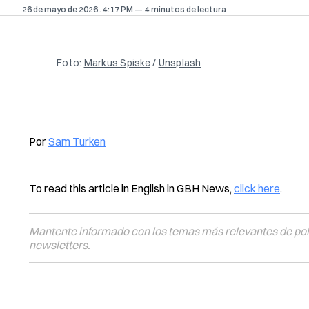
26 de mayo de 2026
. 4:17 PM
4 minutos de lectura
Foto: 
Markus Spiske
 / 
Unsplash
Por
Sam Turken
To read this article in English in GBH News,
click here
.
Mantente informado con los temas más relevantes de polí
newsletters.