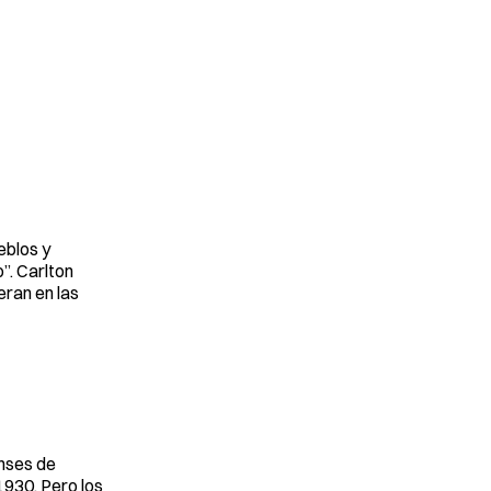
eblos y
”. Carlton
eran en las
enses de
1930. Pero los