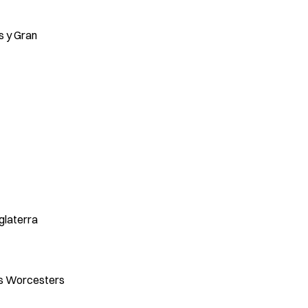
s y Gran
glaterra
Los Worcesters