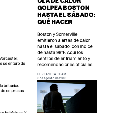
OLA DE CALOR
GOLPEA BOSTON
HASTA EL SÁBADO:
QUÉ HACER
Boston y Somerville
emitieron alertas de calor
hasta el sábado, con índice
de hasta 98°F. Aquí los
centros de enfriamiento y
 Worcester,
ue se enteró de
recomendaciones oficiales.
EL PLANETA TEAM
6 de agosto de 2026
o británico
s de empresas
r británicos. Y