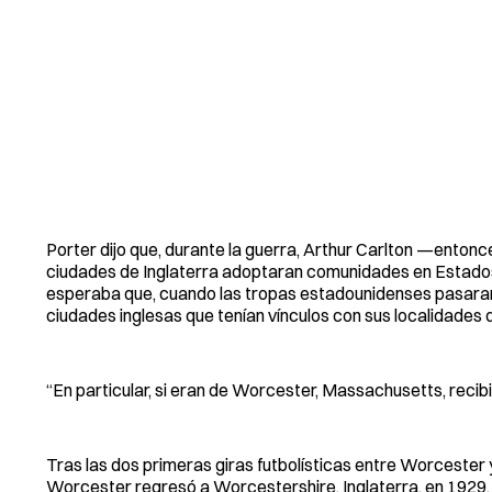
Porter dijo que, durante la guerra, Arthur Carlton —enton
ciudades de Inglaterra adoptaran comunidades en Estados
esperaba que, cuando las tropas estadounidenses pasaran p
ciudades inglesas que tenían vínculos con sus localidades 
“En particular, si eran de Worcester, Massachusetts, recibir
Tras las dos primeras giras futbolísticas entre Worceste
Worcester regresó a Worcestershire, Inglaterra, en 1929,