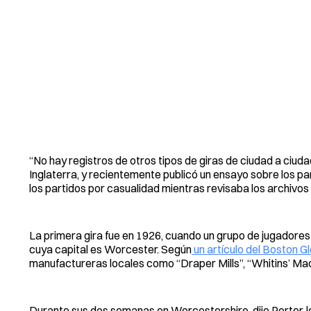
“No hay registros de otros tipos de giras de ciudad a ciud
Inglaterra, y recientemente publicó un ensayo sobre los pa
los partidos por casualidad mientras revisaba los archivos e
La primera gira fue en 1926, cuando un grupo de jugadore
cuya capital es Worcester. Según
un artículo del Boston G
manufactureras locales como “Draper Mills”, “Whitins’ M
Durante sus dos semanas en Worcestershire, dijo Porter, l