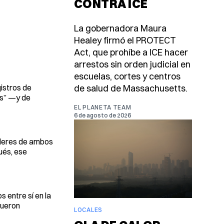
CONTRA ICE
La gobernadora Maura
Healey firmó el PROTECT
Act, que prohíbe a ICE hacer
arrestos sin orden judicial en
escuelas, cortes y centros
istros de
de salud de Massachusetts.
as” —y de
EL PLANETA TEAM
6 de agosto de 2026
íderes de ambos
ués, ese
 entre sí en la
fueron
LOCALES