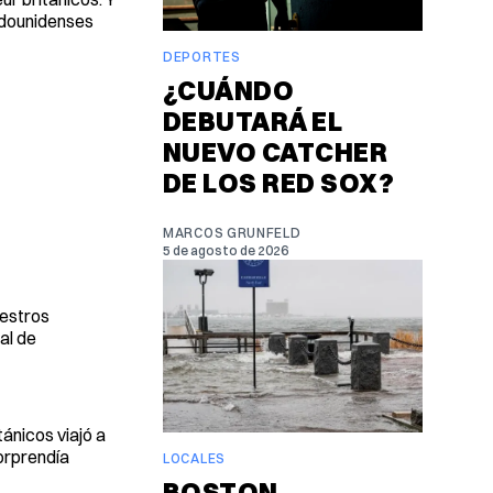
adounidenses
DEPORTES
¿CUÁNDO
DEBUTARÁ EL
NUEVO CATCHER
DE LOS RED SOX?
MARCOS GRUNFELD
5 de agosto de 2026
uestros
al de
tánicos viajó a
sorprendía
LOCALES
BOSTON