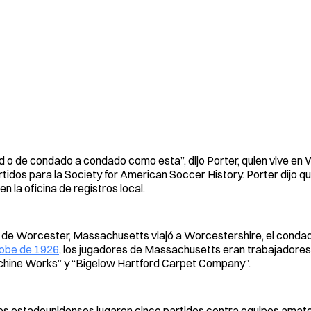
ad o de condado a condado como esta”, dijo Porter, quien vive en
rtidos para la Society for American Soccer History. Porter dijo q
n la oficina de registros local.
s de Worcester, Massachusetts viajó a Worcestershire, el condad
lobe de 1926
, los jugadores de Massachusetts eran trabajadore
achine Works” y “Bigelow Hartford Carpet Company”.
os estadounidenses jugaron cinco partidos contra equipos amateu