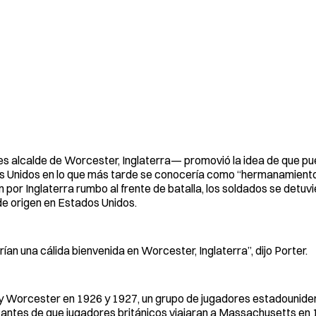
ces alcalde de Worcester, Inglaterra— promovió la idea de que pu
 Unidos en lo que más tarde se conocería como “hermanamiento
or Inglaterra rumbo al frente de batalla, los soldados se detuvi
de origen en Estados Unidos.
ían una cálida bienvenida en Worcester, Inglaterra”, dijo Porter.
r y Worcester en 1926 y 1927, un grupo de jugadores estadounid
 antes de que jugadores británicos viajaran a Massachusetts en 