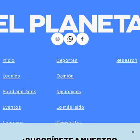
𝕏
Instagram
Facebook
Inicio
Deportes
Research
Locales
Opinión
Food and Drink
Nacionales
Eventos
Lo más leído
Negocios
Newsletter
×
Real Estate
Edición impresa