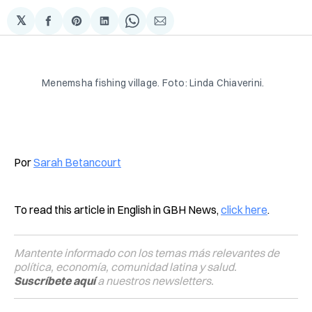
𝕏
Compartir
Share
Compartir
Share
Compartir
en
on
en
on
via
Facebook
Pinterest
LinkedIn
WhatsApp
Email
Menemsha fishing village. Foto: Linda Chiaverini.
Por
Sarah Betancourt
To read this article in English in GBH News,
click here
.
Mantente informado con los temas más relevantes de
política, economía, comunidad latina y salud.
Suscríbete aquí
a nuestros newsletters.