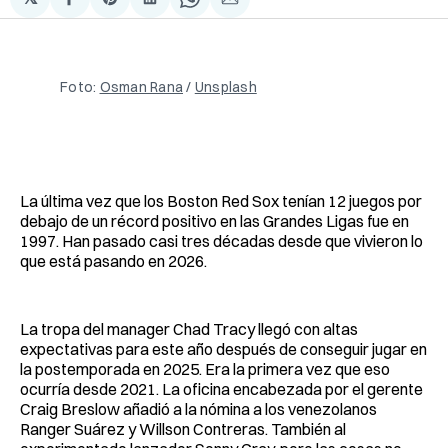
Compartir
Share
Compartir
Share
Compartir
en
on
en
on
via
Facebook
Pinterest
LinkedIn
WhatsApp
Email
Foto: 
Osman Rana
 / 
Unsplash
La última vez que los Boston Red Sox tenían 12 juegos por
debajo de un récord positivo en las Grandes Ligas fue en
1997. Han pasado casi tres décadas desde que vivieron lo
que está pasando en 2026.
La tropa del manager Chad Tracy llegó con altas
expectativas para este año después de conseguir jugar en
la postemporada en 2025. Era la primera vez que eso
ocurría desde 2021. La oficina encabezada por el gerente
Craig Breslow añadió a la nómina a los venezolanos
Ranger Suárez y Willson Contreras. También al