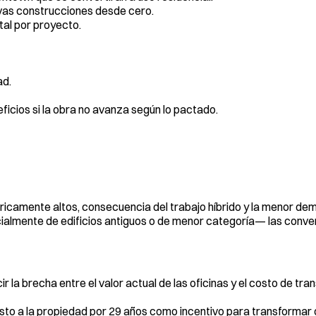
vas construcciones desde cero.
tal por proyecto.
ad.
icios si la obra no avanza según lo pactado.
óricamente altos, consecuencia del trabajo híbrido y la menor d
almente de edificios antiguos o de menor categoría— las conve
r la brecha entre el valor actual de las oficinas y el costo de tr
to a la propiedad por 29 años como incentivo para transformar 