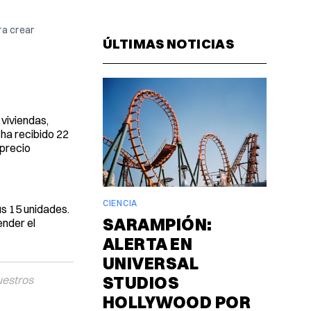
Facebook
Pinterest
LinkedIn
WhatsAp
Email
a crear 
ÚLTIMAS NOTICIAS
 viviendas,
 ha recibido 22
 precio
CIENCIA
us 15 unidades.
SARAMPIÓN:
ender el
ALERTA EN
UNIVERSAL
STUDIOS
uestros
HOLLYWOOD POR