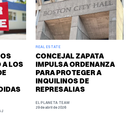
REAL ESTATE
IOS
CONCEJAL ZAPATA
 A LOS
IMPULSA ORDENANZA
DE
PARA PROTEGER A
INQUILINOS DE
DIDAS
REPRESALIAS
EL PLANETA TEAM
29 de abril de 2026
BJ