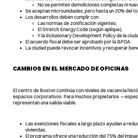
No se permiten demoliciones completas ni nue
Se aceptan microunidades, pero hasta un 20% del to
Los desarrollos deben cumplir con:
Las normas de zonificación vigentes,
El Stretch Energy Code (según aplique),
Y la Inclusionary Development Policy de la ciud
El acuerdo fiscal debe ser aprobado por la BPDA.
La ciudad puede revocar incentivos y recuperar benef
CAMBIOS EN EL MERCADO DE OFICINAS
El centro de Boston continúa con niveles de vacancia hist
espacios corporativos. Para muchos propietarios —especi
representan una salida viable.
Las exenciones fiscales a largo plazo ayudan a reduci
viviendas.
El programa ofrece una reducción del 75% del impues