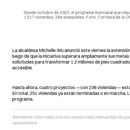
Desde octubre de 2023, el programa municipal que impuls
1,517 viviendas, 284 asequibles. Foto: Cortesía de la Of
La alcaldesa Michelle Wu anunció este viernes la extensión
luego de que la iniciativa superara ampliamente sus metas
solicitudes para transformar 1.2 millones de pies cuadrado
accesible.
Hasta ahora, cuatro proyectos —con 236 viviendas— están e
En total, 251 viviendas ya están terminadas o en marcha.
programa.
Mantente informado con los temas más relevantes de polí
newsletters.