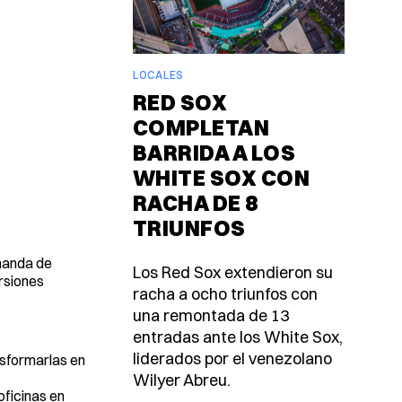
LOCALES
RED SOX
COMPLETAN
BARRIDA A LOS
WHITE SOX CON
RACHA DE 8
TRIUNFOS
emanda de
Los Red Sox extendieron su
rsiones
racha a ocho triunfos con
una remontada de 13
entradas ante los White Sox,
liderados por el venezolano
ansformarlas en
Wilyer Abreu.
oficinas en