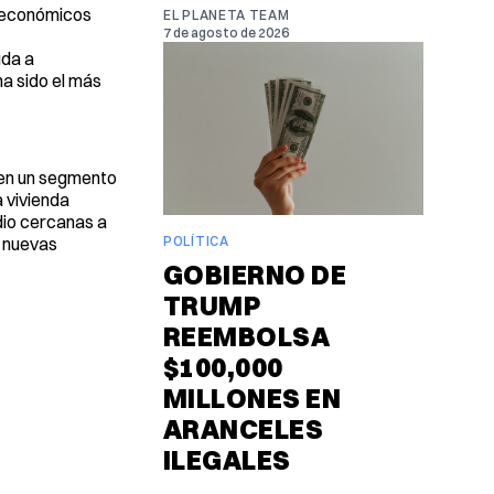
s económicos
EL PLANETA TEAM
7 de agosto de 2026
uda a
ha sido el más
n en un segmento
a vivienda
edio cercanas a
POLÍTICA
e nuevas
GOBIERNO DE
TRUMP
REEMBOLSA
$100,000
MILLONES EN
ARANCELES
ILEGALES