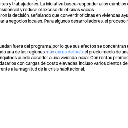
antes y trabajadores. La iniciativa busca responder a los cambio
sidencial y reducir el exceso de oficinas vacías.
on la decisión, señalando que convertir oficinas en viviendas ay
ar a negocios locales. Para algunos desarrolladores, el proceso 
a quedan fuera del programa, por lo que sus efectos se concentra
ndo una de las regiones
más caras del país
: el precio medio de un
 inquilinos puede acceder a una vivienda inicial. Con rentas prom
ndatarios con cargas de costo elevadas, incluso varios cientos d
nte a la magnitud de la crisis habitacional.