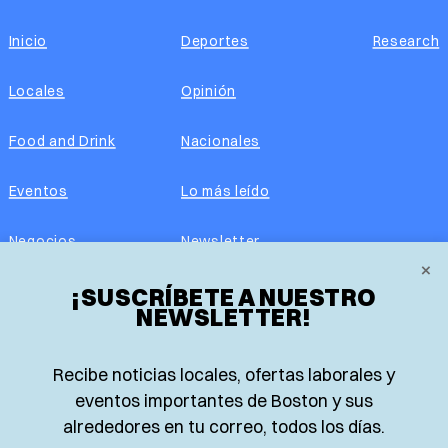
Inicio
Deportes
Research
Locales
Opinión
Food and Drink
Nacionales
Eventos
Lo más leído
Negocios
Newsletter
×
Real Estate
¡SUSCRÍBETE A NUESTRO
Edición impresa
NEWSLETTER!
Historias Latinas
Acerca de nosotros
Recibe noticias locales, ofertas laborales y
Guía de Recursos
Advertise with us
eventos importantes de Boston y sus
alrededores en tu correo, todos los días.