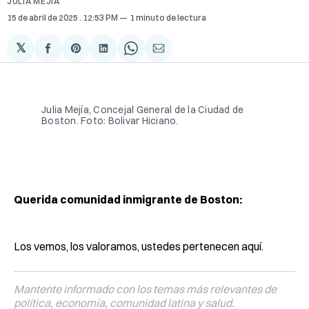
JULIA MEJÍA
15 de abril de 2025
. 12:53 PM
1 minuto de lectura
𝕏
Compartir
Share
Compartir
Share
Compartir
en
on
en
on
via
Facebook
Pinterest
LinkedIn
WhatsApp
Email
Julia Mejía, Concejal General de la Ciudad de 
Boston. Foto: Bolivar Hiciano.
Querida comunidad inmigrante de Boston:
Los vemos, los valoramos, ustedes pertenecen aquí.
Mantente informado con los temas más relevantes de
política, economía, comunidad latina y salud.