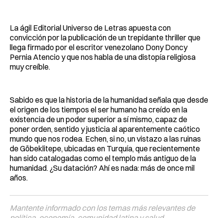
La ágil Editorial Universo de Letras apuesta con
convicción por la publicación de un trepidante thriller que
llega firmado por el escritor venezolano Dony Doncy
Pernia Atencio y que nos habla de una distopía religiosa
muy creíble.
Sabido es que la historia de la humanidad señala que desde
el origen de los tiempos el ser humano ha creído en la
existencia de un poder superior a sí mismo, capaz de
poner orden, sentido y justicia al aparentemente caótico
mundo que nos rodea. Echen, si no, un vistazo a las ruinas
de Göbeklitepe, ubicadas en Turquía, que recientemente
han sido catalogadas como el templo más antiguo de la
humanidad. ¿Su datación? Ahí es nada: más de once mil
años.
Mantente informado con los temas más relevantes de
política, economía, comunidad latina y salud.