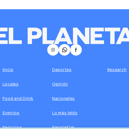
𝕏
Instagram
Facebook
Inicio
Deportes
Research
Locales
Opinión
Food and Drink
Nacionales
Eventos
Lo más leído
Negocios
Newsletter