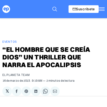
Suscríbete
EVENTOS
“EL HOMBRE QUE SE CREÍA
DIOS” UN THRILLER QUE
NARRA EL APOCALIPSIS
EL PLANETA TEAM
16 de marzo de 2023
. 9:19 AM
2 minutos de lectura
𝕏
Compartir
Share
Compartir
Share
Compartir
en
on
en
on
via
Facebook
Pinterest
LinkedIn
WhatsApp
Email