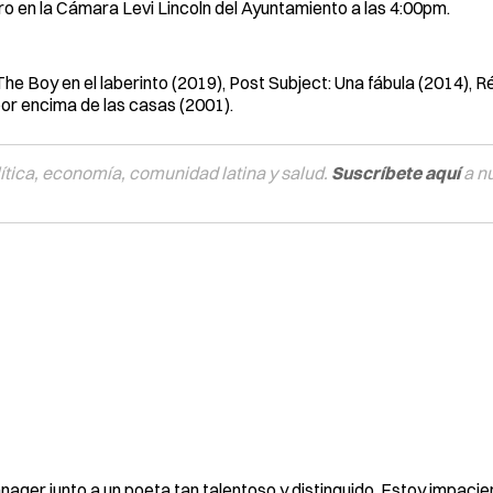
ero en la Cámara Levi Lincoln del Ayuntamiento a las 4:00pm.
The Boy en el laberinto (2019), Post Subject: Una fábula (2014), R
or encima de las casas (2001).
tica, economía, comunidad latina y salud.
Suscríbete aquí
a n
r junto a un poeta tan talentoso y distinguido. Estoy impacie