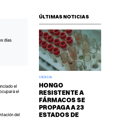
Facebook
Pinterest
LinkedIn
WhatsAp
Email
ÚLTIMAS NOTICIAS
s días.
CIENCIA
HONGO
unciado el
RESISTENTE A
ocupará el
FÁRMACOS SE
PROPAGA A 23
ESTADOS DE
ntación del