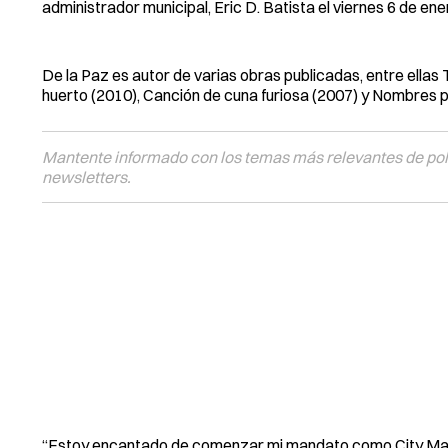
administrador municipal, Eric D. Batista el viernes 6 de en
De la Paz es autor de varias obras publicadas, entre ellas 
huerto (2010), Canción de cuna furiosa (2007) y Nombres p
Mantente informado con los temas más relevantes de polí
newsletters.
“Estoy encantado de comenzar mi mandato como City Manage