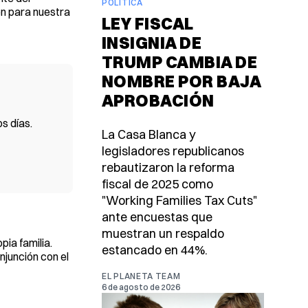
POLÍTICA
én para nuestra
LEY FISCAL
INSIGNIA DE
TRUMP CAMBIA DE
NOMBRE POR BAJA
APROBACIÓN
s días.
La Casa Blanca y
legisladores republicanos
rebautizaron la reforma
fiscal de 2025 como
"Working Families Tax Cuts"
ante encuestas que
muestran un respaldo
pia familia.
estancado en 44%.
njunción con el
EL PLANETA TEAM
6 de agosto de 2026