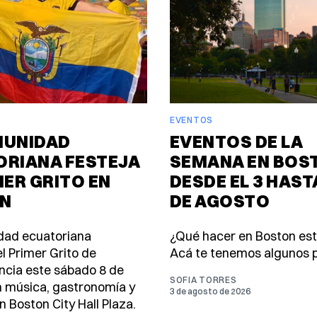
EVENTOS
MUNIDAD
EVENTOS DE LA
ORIANA FESTEJA
SEMANA EN BOS
MER GRITO EN
DESDE EL 3 HASTA
N
DE AGOSTO
dad ecuatoriana
¿Qué hacer en Boston es
l Primer Grito de
Acá te tenemos algunos p
cia este sábado 8 de
SOFIA TORRES
 música, gastronomía y
3 de agosto de 2026
n Boston City Hall Plaza.