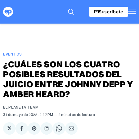
Suscríbete
EVENTOS
¿CUÁLES SON LOS CUATRO
POSIBLES RESULTADOS DEL
JUICIO ENTRE JOHNNY DEPP Y
AMBER HEARD?
EL PLANETA TEAM
31 de mayo de 2022
. 2:17 PM
2 minutos de lectura
𝕏
Compartir
Share
Compartir
Share
Compartir
en
on
en
on
via