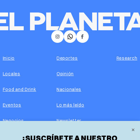
𝕏
Instagram
Facebook
Inicio
Deportes
Research
Locales
Opinión
Food and Drink
Nacionales
Eventos
Lo más leído
Negocios
Newsletter
×
¡SUSCRÍBETE A NUESTRO
Real Estate
Edición impresa