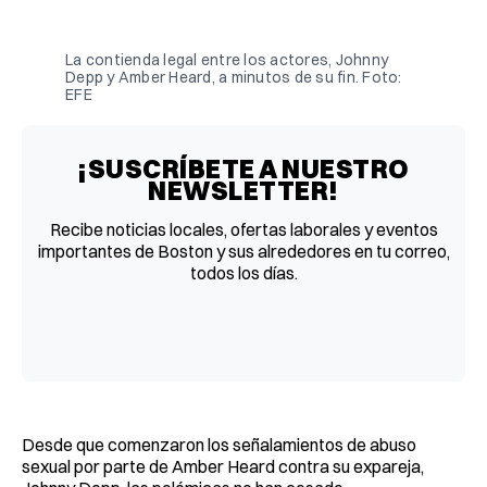
Facebook
Pinterest
LinkedIn
WhatsApp
Email
La contienda legal entre los actores, Johnny
Depp y Amber Heard, a minutos de su fin. Foto:
EFE
¡SUSCRÍBETE A NUESTRO
NEWSLETTER!
Recibe noticias locales, ofertas laborales y eventos
importantes de Boston y sus alrededores en tu correo,
todos los días.
Desde que comenzaron los señalamientos de abuso
sexual por parte de Amber Heard contra su expareja,