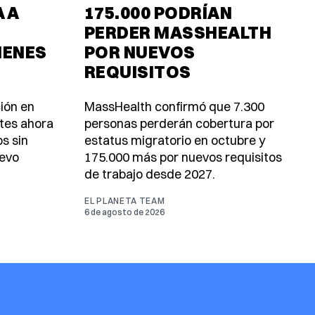
 A
175.000 PODRÍAN
PERDER MASSHEALTH
MENES
POR NUEVOS
REQUISITOS
ión en
MassHealth confirmó que 7.300
ntes ahora
personas perderán cobertura por
s sin
estatus migratorio en octubre y
uevo
175.000 más por nuevos requisitos
de trabajo desde 2027.
EL PLANETA TEAM
6 de agosto de 2026