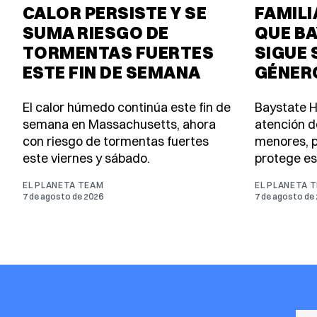
CALOR PERSISTE Y SE
FAMIL
SUMA RIESGO DE
QUE BA
TORMENTAS FUERTES
SIGUE 
ESTE FIN DE SEMANA
GÉNER
El calor húmedo continúa este fin de
Baystate H
semana en Massachusetts, ahora
atención d
con riesgo de tormentas fuertes
menores, p
este viernes y sábado.
protege es
EL PLANETA TEAM
EL PLANETA 
7 de agosto de 2026
7 de agosto de