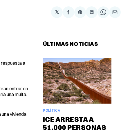
𝕏
Compartir
Share
Compartir
Share
Compa
en
on
en
on
via
Facebook
Pinterest
LinkedIn
WhatsAp
Email
ÚLTIMAS NOTICIAS
n respuesta a
erán entrar en
ría una multa.
POLÍTICA
 una vivienda
ICE ARRESTA A
51,000 PERSONAS