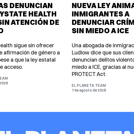
IAS DENUNCIAN
NUEVA LEY ANIMA
YSTATE HEALTH
INMIGRANTES A
SIN ATENCIÓN DE
DENUNCIAR CRÍ
O
SIN MIEDO A ICE
ealth sigue sin ofrecer
Una abogada de inmigrac
e afirmación de género a
Ludlow dice que sus clie
ese a que la ley estatal
denuncian delitos violento
e acceso.
miedo a ICE, gracias al n
PROTECT Act.
TEAM
 2026
EL PLANETA TEAM
7 de agosto de 2026