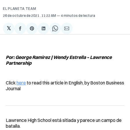
EL PLANETA TEAM
26 de octubre de 2021
. 11:22 AM
4 minutos de lectura
𝕏
Compartir
Share
Compartir
Share
Compartir
en
on
en
on
via
Facebook
Pinterest
LinkedIn
WhatsApp
Email
Por: George Ramirez | Wendy Estrella – Lawrence
Partnership
Click
here
to read this article in English, by Boston Business
Journal
Lawrence High School está sitiada y parece un campo de
batalla.