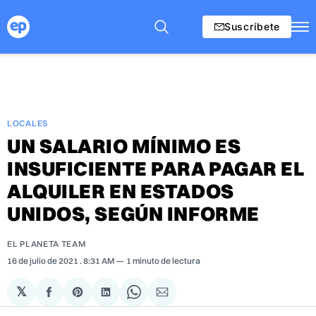
Suscríbete
LOCALES
UN SALARIO MÍNIMO ES
INSUFICIENTE PARA PAGAR EL
ALQUILER EN ESTADOS
UNIDOS, SEGÚN INFORME
EL PLANETA TEAM
16 de julio de 2021
. 8:31 AM
1 minuto de lectura
𝕏
Compartir
Share
Compartir
Share
Compartir
en
on
en
on
via