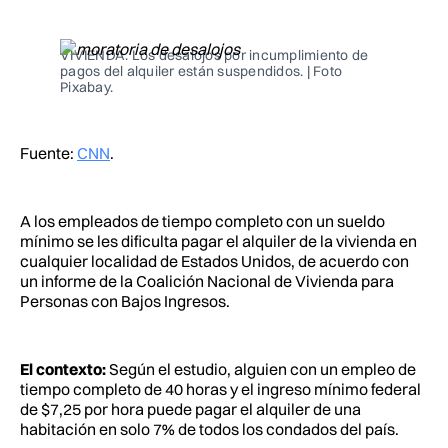
Facebook
Pinterest
LinkedIn
WhatsApp
Email
VIVIENDA. Los desalojos por incumplimiento de
pagos del alquiler están suspendidos. | Foto
Pixabay.
Fuente:
CNN
.
A los empleados de tiempo completo con un sueldo
mínimo se les dificulta pagar el alquiler de la vivienda en
cualquier localidad de Estados Unidos, de acuerdo con
un informe de la Coalición Nacional de Vivienda para
Personas con Bajos Ingresos.
El contexto:
Según el estudio, alguien con un empleo de
tiempo completo de 40 horas y el ingreso mínimo federal
de $7,25 por hora puede pagar el alquiler de una
habitación en solo 7% de todos los condados del país.