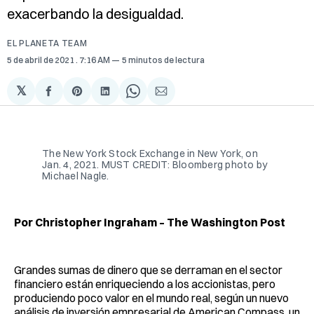
exacerbando la desigualdad.
EL PLANETA TEAM
5 de abril de 2021
. 7:16 AM
5 minutos de lectura
𝕏
Compartir
Share
Compartir
Share
Compartir
en
on
en
on
via
Facebook
Pinterest
LinkedIn
WhatsApp
Email
The New York Stock Exchange in New York, on
Jan. 4, 2021. MUST CREDIT: Bloomberg photo by
Michael Nagle.
Por Christopher Ingraham – The Washington Post
Grandes sumas de dinero que se derraman en el sector
financiero están enriqueciendo a los accionistas, pero
produciendo poco valor en el mundo real, según un nuevo
análisis de inversión empresarial de American Compass, un