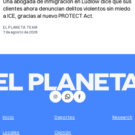
Una abogada de inmigración en Ludlow dice que sus
clientes ahora denuncian delitos violentos sin miedo
a ICE, gracias al nuevo PROTECT Act.
EL PLANETA TEAM
7 de agosto de 2026
𝕏
Instagram
Facebook
Inicio
Deportes
Research
Locales
Opinión