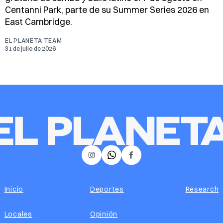
Centanni Park, parte de su Summer Series 2026 en
East Cambridge.
EL PLANETA TEAM
31 de julio de 2026
𝕏
Instagram
Facebook
Inicio
Deportes
Research
Locales
Opinión