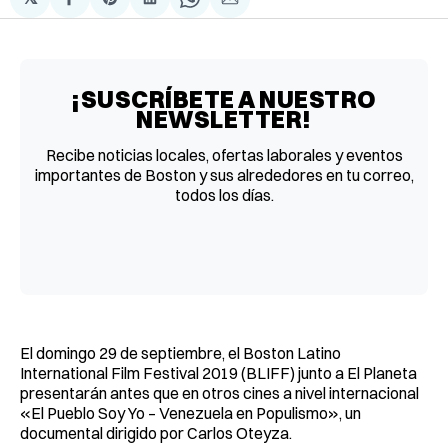
Compartir
Share
Compartir
Share
Compartir
en
on
en
on
via
Facebook
Pinterest
LinkedIn
WhatsApp
Email
¡SUSCRÍBETE A NUESTRO
NEWSLETTER!
Recibe noticias locales, ofertas laborales y eventos
importantes de Boston y sus alrededores en tu correo,
todos los días.
El domingo 29 de septiembre, el Boston Latino
International Film Festival 2019 (BLIFF) junto a El Planeta
presentarán antes que en otros cines a nivel internacional
«El Pueblo Soy Yo – Venezuela en Populismo», un
documental dirigido por Carlos Oteyza.