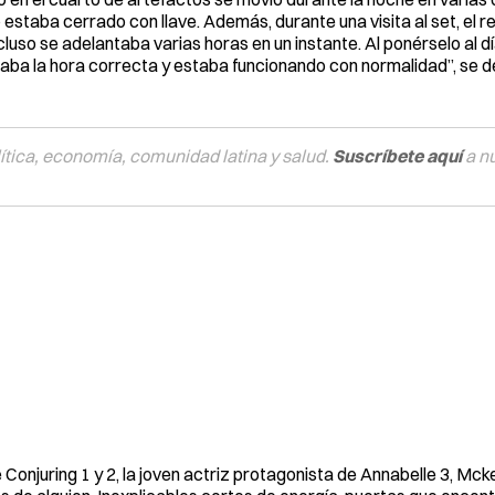
estaba cerrado con llave. Además, durante una visita al set, el re
cluso se adelantaba varias horas en un instante. Al ponérselo al dí
caba la hora correcta y estaba funcionando con normalidad”, se d
tica, economía, comunidad latina y salud.
Suscríbete aquí
a n
e Conjuring 1 y 2, la joven actriz protagonista de Annabelle 3, M