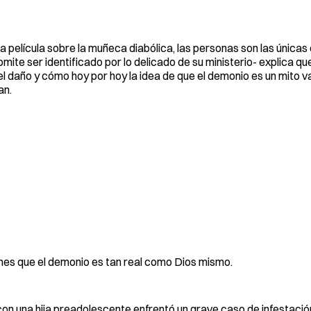
da película sobre la muñeca diabólica, las personas son las única
te ser identificado por lo delicado de su ministerio- explica que
el daño y cómo hoy por hoy la idea de que el demonio es un mito 
an.
ones que el demonio es tan real como Dios mismo.
a con una hija preadolescente enfrentó un grave caso de infestac