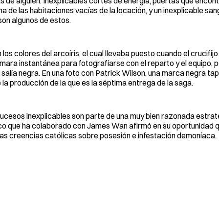
 de alguien. Inexplicables cortes de energía, puertas que encon
a de las habitaciones vacías de la locación, y un inexplicable sa
 son algunos de estos.
 los colores del arcoíris, el cual llevaba puesto cuando el crucifij
cámara instantánea para fotografiarse con el reparto y el equipo,
salía negra. En una foto con Patrick Wilson, una marca negra tapa
 la producción de la que es la séptima entrega de la saga.
sucesos inexplicables son parte de una muy bien razonada estrat
ico que ha colaborado con James Wan afirmó en su oportunidad qu
las creencias católicas sobre posesión e infestación demoníaca.