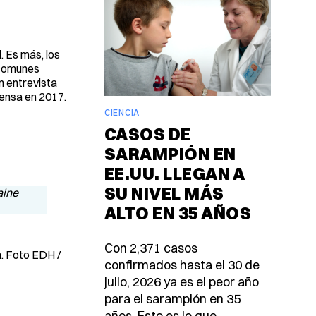
. Es más, los
 comunes
n entrevista
rensa en 2017.
CIENCIA
CASOS DE
SARAMPIÓN EN
EE.UU. LLEGAN A
SU NIVEL MÁS
ALTO EN 35 AÑOS
Con 2,371 casos
n. Foto EDH /
confirmados hasta el 30 de
julio, 2026 ya es el peor año
para el sarampión en 35
años. Esto es lo que