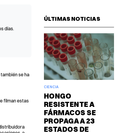
Facebook
Pinterest
LinkedIn
WhatsAp
Email
ÚLTIMAS NOTICIAS
s días.
) también se ha
CIENCIA
HONGO
e filman estas
RESISTENTE A
FÁRMACOS SE
PROPAGA A 23
distribuidora
ESTADOS DE
ocasiones, a