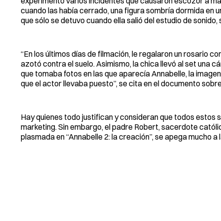
experimentó varios incidentes que causaron escozor a más
cuando las había cerrado, una figura sombría dormida en un
que sólo se detuvo cuando ella salió del estudio de sonido,
“En los últimos días de filmación, le regalaron un rosario con
azotó contra el suelo. Asimismo, la chica llevó al set una 
que tomaba fotos en las que aparecía Annabelle, la imagen 
que el actor llevaba puesto”, se cita en el documento sobre
Hay quienes todo justifican y consideran que todos estos 
marketing. Sin embargo, el padre Robert, sacerdote catól
plasmada en “Annabelle 2: la creación”, se apega mucho a 