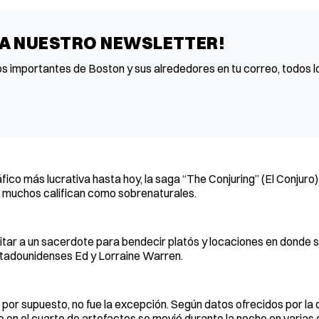
 A NUESTRO NEWSLETTER!
os importantes de Boston y sus alrededores en tu correo, todos lo
fico más lucrativa hasta hoy, la saga “The Conjuring” (El Conjuro
 muchos califican como sobrenaturales.
tar a un sacerdote para bendecir platós y locaciones en donde s
estadounidenses Ed y Lorraine Warren.
 por supuesto, no fue la excepción. Según datos ofrecidos por la 
o en el cuarto de artefactos se movió durante la noche en varias 