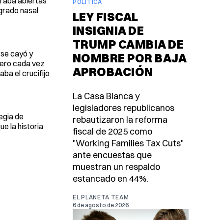
traba abiertas
POLÍTICA
ngrado nasal
LEY FISCAL
INSIGNIA DE
TRUMP CAMBIA DE
o se cayó y
NOMBRE POR BAJA
 pero cada vez
APROBACIÓN
ba el crucifijo
La Casa Blanca y
legisladores republicanos
egia de
rebautizaron la reforma
e la historia
fiscal de 2025 como
"Working Families Tax Cuts"
ante encuestas que
muestran un respaldo
estancado en 44%.
EL PLANETA TEAM
6 de agosto de 2026