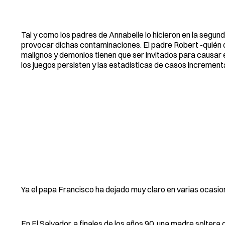
Tal y como los padres de Annabelle lo hicieron en la segun
provocar dichas contaminaciones. El padre Robert -quién omi
malignos y demonios tienen que ser invitados para causar 
los juegos persisten y las estadísticas de casos increment
Ya el papa Francisco ha dejado muy claro en varias ocasi
En El Salvador, a finales de los años 90, una madre solter