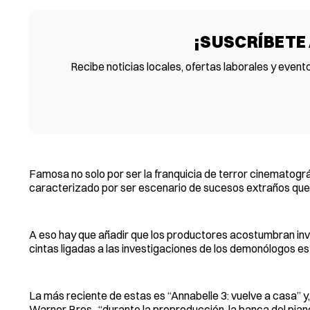
¡SUSCRÍBETE
Recibe noticias locales, ofertas laborales y event
Famosa no solo por ser la franquicia de terror cinematográ
caracterizado por ser escenario de sucesos extraños que
A eso hay que añadir que los productores acostumbran invi
cintas ligadas a las investigaciones de los demonólogos 
La más reciente de estas es “Annabelle 3: vuelve a casa” y,
Warner Bros., “durante la preproducción, la banca del pian