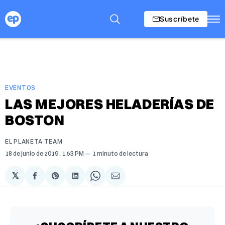
Suscríbete
EVENTOS
LAS MEJORES HELADERÍAS DE
BOSTON
EL PLANETA TEAM
18 de junio de 2019
. 1:53 PM
1 minuto de lectura
𝕏
Compartir
Share
Compartir
Share
Compartir
en
on
en
on
via
Facebook
Pinterest
LinkedIn
WhatsApp
Email