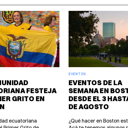
EVENTOS
MUNIDAD
EVENTOS DE LA
ORIANA FESTEJA
SEMANA EN BOS
MER GRITO EN
DESDE EL 3 HASTA
N
DE AGOSTO
dad ecuatoriana
¿Qué hacer en Boston es
l Primer Grito de
Acá te tenemos algunos p