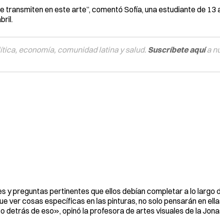
transmiten en este arte”, comentó Sofía, una estudiante de 13
ril.
tica, economía, comunidad latina y salud.
Suscríbete aquí
a n
 y preguntas pertinentes que ellos debían completar a lo largo d
que ver cosas específicas en las pinturas, no solo pensarán en el
to detrás de eso», opinó la profesora de artes visuales de la Jon