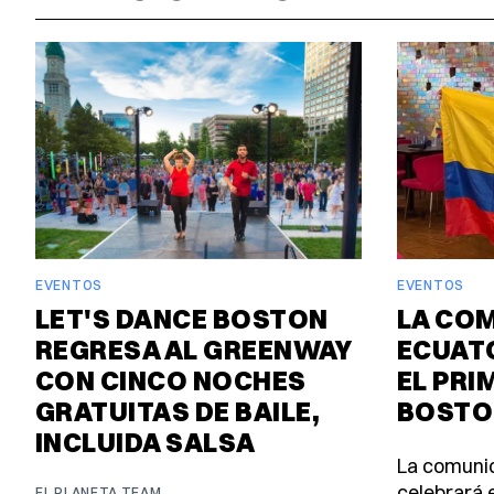
EVENTOS
EVENTOS
LET'S DANCE BOSTON
LA CO
REGRESA AL GREENWAY
ECUAT
CON CINCO NOCHES
EL PRI
GRATUITAS DE BAILE,
BOSTO
INCLUIDA SALSA
La comuni
celebrará e
EL PLANETA TEAM