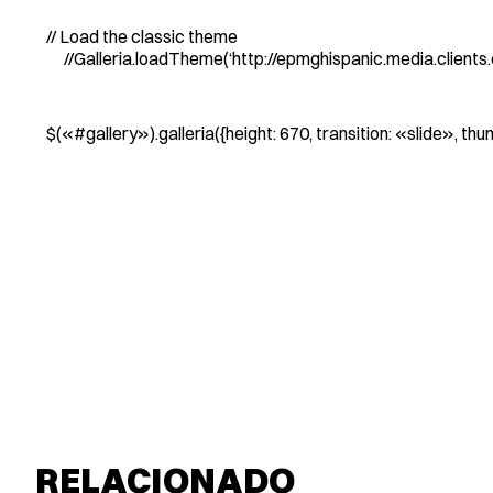
// Load the classic theme
//Galleria.loadTheme(‘http://epmghispanic.media.clients.el
$(«#gallery»).galleria({height: 670, transition: «slide», th
RELACIONADO