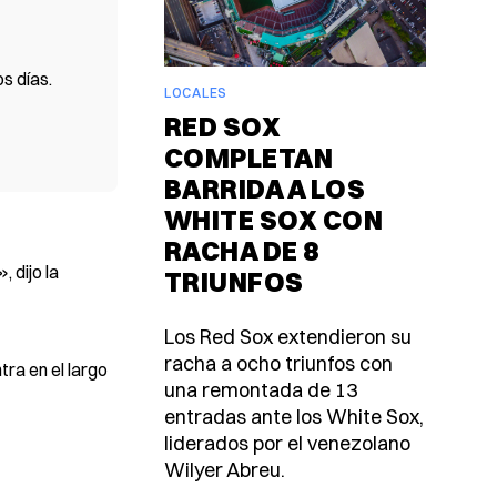
s días.
LOCALES
RED SOX
COMPLETAN
BARRIDA A LOS
WHITE SOX CON
RACHA DE 8
 dijo la
TRIUNFOS
Los Red Sox extendieron su
racha a ocho triunfos con
tra en el largo
una remontada de 13
entradas ante los White Sox,
liderados por el venezolano
Wilyer Abreu.