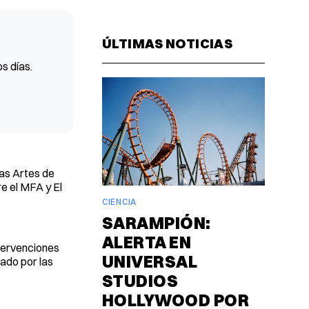
Facebook
Pinterest
LinkedIn
WhatsAp
Email
ÚLTIMAS NOTICIAS
s días.
las Artes de
re el MFA y El
CIENCIA
SARAMPIÓN:
ALERTA EN
ntervenciones
UNIVERSAL
eado por las
STUDIOS
HOLLYWOOD POR