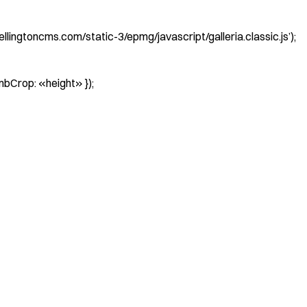
lingtoncms.com/static-3/epmg/javascript/galleria.classic.js’);
umbCrop: «height» });