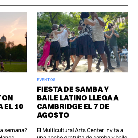
EVENTOS
FIESTA DE SAMBA Y
TON
BAILE LATINO LLEGA A
 EL 10
CAMBRIDGE EL 7 DE
AGOSTO
ta semana?
El Multicultural Arts Center invita a
lanes.
una noche gratuita de samba y baile