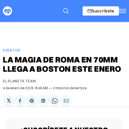
Suscríbete
EVENTOS
LA MAGIA DE ROMA EN 70MM
LLEGA A BOSTON ESTE ENERO
EL PLANETA TEAM
4 de enero de 2019
. 6:48 AM
2 minutos de lectura
𝕏
Compartir
Share
Compartir
Share
Compartir
en
on
en
on
via
Facebook
Pinterest
LinkedIn
WhatsApp
Email