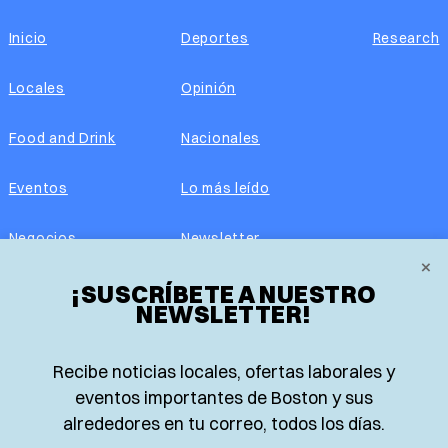
Inicio
Deportes
Research
Locales
Opinión
Food and Drink
Nacionales
Eventos
Lo más leído
Negocios
Newsletter
×
Real Estate
¡SUSCRÍBETE A NUESTRO
Edición impresa
NEWSLETTER!
Historias Latinas
Acerca de nosotros
Recibe noticias locales, ofertas laborales y
Guía de Recursos
Advertise with us
eventos importantes de Boston y sus
alrededores en tu correo, todos los días.
© 2026 El Planeta | Noticias en español desde Boston,