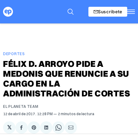
Suscríbete
DEPORTES
FÉLIX D. ARROYO PIDE A
MEDONIS QUE RENUNCIE A SU
CARGO EN LA
ADMINISTRACIÓN DE CORTES
EL PLANETA TEAM
12 de abril de 2017
. 12:28 PM
2 minutos de lectura
𝕏
Compartir
Share
Compartir
Share
Compartir
en
on
en
on
via