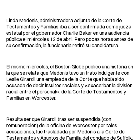
Facebook
Pinterest
LinkedIn
WhatsApp
Email
Linda Medonis, administradora adjunta de la Corte de
Testamentos y Familias, iba a ser confirmada como jueza
estatal por el gobernador Charlie Baker en una audiencia
pública el miércoles 12 de abril. Pero pocas horas antes de
su confirmación, la funcionaria retiró su candidatura.
El mismo miércoles, el Boston Globe publicó una historia en
la que se relata que Medonis tuvo un trato indulgente con
Leslie Girardi, una empleada de la Corte que había sido
acusada de decir insultos raciales y «exacerbar la división
racial entre el personal», de la Corte de Testamentos y
Familias en Worcester.
Resulta ser que Girardi, tras ser suspendida (con
remuneración) de la oficina de Worcester por tales
acusaciones, fue trasladada por Medonis a la Corte de
Testamentos y Asuntos de Familia del condado de Suffolk,