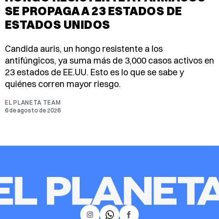
SE PROPAGA A 23 ESTADOS DE
ESTADOS UNIDOS
Candida auris, un hongo resistente a los
antifúngicos, ya suma más de 3,000 casos activos en
23 estados de EE.UU. Esto es lo que se sabe y
quiénes corren mayor riesgo.
EL PLANETA TEAM
6 de agosto de 2026
𝕏
Instagram
Facebook