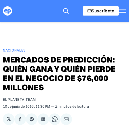
Suscríbete
NACIONALES
MERCADOS DE PREDICCIÓN:
QUIÉN GANA Y QUIÉN PIERDE
EN EL NEGOCIO DE $76,000
MILLONES
EL PLANETA TEAM
10 de junio de 2026
. 12:30 PM
2 minutos de lectura
𝕏
Compartir
Share
Compartir
Share
Compartir
en
on
en
on
via