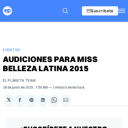
Suscríbete
EVENTOS
AUDICIONES PARA MISS
BELLEZA LATINA 2015
EL PLANETA TEAM
18 de junio de 2015
. 7:35 AM
1 minuto de lectura
𝕏
Compartir
Share
Compartir
Share
Compartir
en
on
en
on
via
Facebook
Pinterest
LinkedIn
WhatsApp
Email