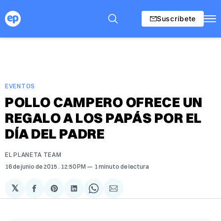
Suscríbete
EVENTOS
POLLO CAMPERO OFRECE UN
REGALO A LOS PAPÁS POR EL
DÍA DEL PADRE
EL PLANETA TEAM
16 de junio de 2015
. 12:50 PM
1 minuto de lectura
𝕏
Compartir
Share
Compartir
Share
Compartir
en
on
en
on
via
Facebook
Pinterest
LinkedIn
WhatsApp
Email