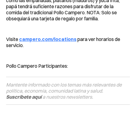
como las empanadas, plátanos (maduros) y yuca frita,
papá tendrá suficiente razones para disfrutar de la
comida del tradicional Pollo Campero. NOTA: Solo se
obsequiará una tarjeta de regalo por familia.
Visite
campero.com/locations
para ver horarios de
servicio.
Pollo Campero Participantes:
Mantente informado con los temas más relevantes de
política, economía, comunidad latina y salud.
Suscríbete aquí
a nuestros newsletters.