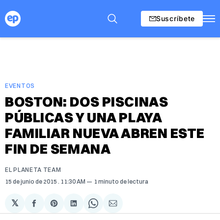
Suscríbete
EVENTOS
BOSTON: DOS PISCINAS
PÚBLICAS Y UNA PLAYA
FAMILIAR NUEVA ABREN ESTE
FIN DE SEMANA
EL PLANETA TEAM
15 de junio de 2015
. 11:30 AM
1 minuto de lectura
𝕏
Compartir
Share
Compartir
Share
Compartir
en
on
en
on
via