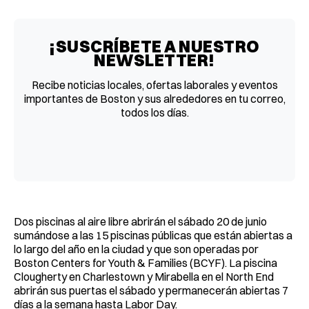
Facebook
Pinterest
LinkedIn
WhatsApp
Email
¡SUSCRÍBETE A NUESTRO
NEWSLETTER!
Recibe noticias locales, ofertas laborales y eventos
importantes de Boston y sus alrededores en tu correo,
todos los días.
Dos piscinas al aire libre abrirán el sábado 20 de junio
sumándose a las 15 piscinas públicas que están abiertas a
lo largo del año en la ciudad y que son operadas por
Boston Centers for Youth & Families (BCYF). La piscina
Clougherty en Charlestown y Mirabella en el North End
abrirán sus puertas el sábado y permanecerán abiertas 7
días a la semana hasta Labor Day.