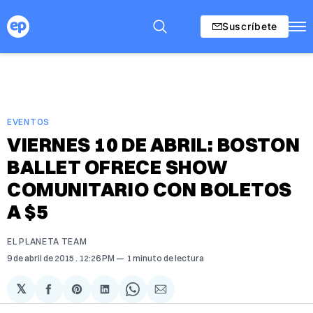
Suscríbete
EVENTOS
VIERNES 10 DE ABRIL: BOSTON
BALLET OFRECE SHOW
COMUNITARIO CON BOLETOS
A $5
EL PLANETA TEAM
9 de abril de 2015
. 12:26 PM
1 minuto de lectura
𝕏
Compartir
Share
Compartir
Share
Compartir
en
on
en
on
via