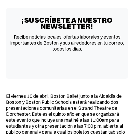
Facebook
Pinterest
LinkedIn
WhatsApp
Email
¡SUSCRÍBETE A NUESTRO
NEWSLETTER!
Recibe noticias locales, ofertas laborales y eventos
importantes de Boston y sus alrededores en tu correo,
todos los días.
El viernes 10 de abril, Boston Ballet junto a la Alcaldía de
Boston y Boston Public Schools estará realizando dos
presentaciones comunitarias en el Strand Theatre de
Dorchester. Este es el quinto año en que se organizará
este evento que incluye una matiné a las 11:00am para
estudiantes y otra presentación a las 7:00 p.m. abierta al
público general y para la cual los boletos cuestan tab solo