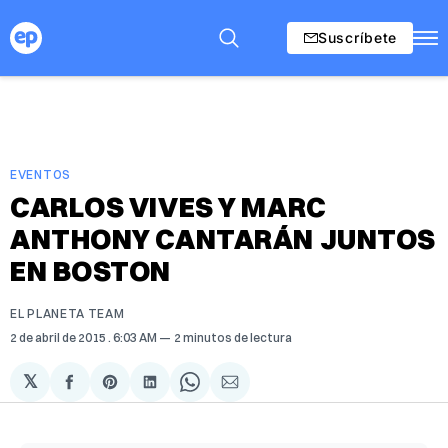
Suscríbete
EVENTOS
CARLOS VIVES Y MARC
ANTHONY CANTARÁN JUNTOS
EN BOSTON
EL PLANETA TEAM
2 de abril de 2015
. 6:03 AM
2 minutos de lectura
𝕏
Compartir
Share
Compartir
Share
Compartir
en
on
en
on
via
Facebook
Pinterest
LinkedIn
WhatsApp
Email