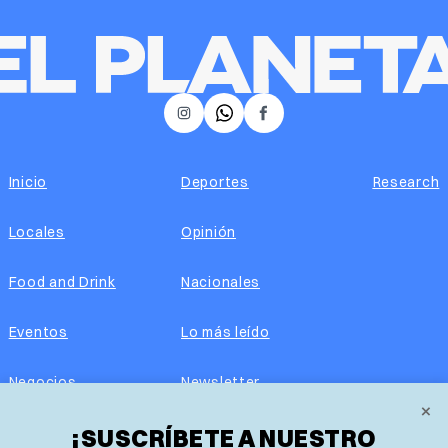
𝕏
Instagram
Facebook
Inicio
Deportes
Research
Locales
Opinión
Food and Drink
Nacionales
Eventos
Lo más leído
Negocios
Newsletter
×
¡SUSCRÍBETE A NUESTRO
Real Estate
Edición impresa