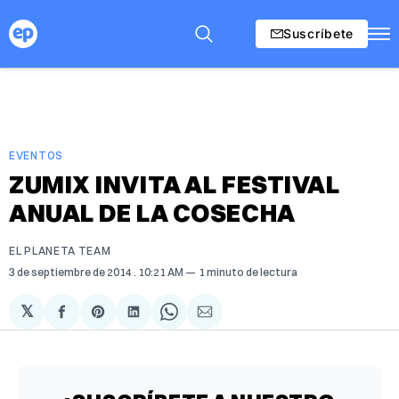
Suscríbete
EVENTOS
ZUMIX INVITA AL FESTIVAL
ANUAL DE LA COSECHA
EL PLANETA TEAM
3 de septiembre de 2014
. 10:21 AM
1 minuto de lectura
𝕏
Compartir
Share
Compartir
Share
Compartir
en
on
en
on
via
Facebook
Pinterest
LinkedIn
WhatsApp
Email