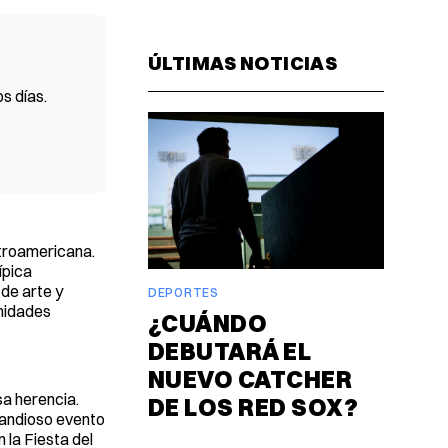
Facebook
Pinterest
LinkedIn
WhatsAp
Email
ÚLTIMAS NOTICIAS
s días.
ntroamericana.
ípica
 de arte y
DEPORTES
unidades
¿CUÁNDO
DEBUTARÁ EL
NUEVO CATCHER
sa herencia.
DE LOS RED SOX?
randioso evento
 la Fiesta del