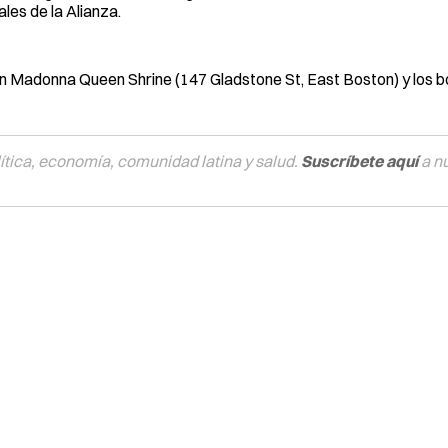
les de la Alianza.
n Madonna Queen Shrine (147 Gladstone St, East Boston) y los b
tica, economía, comunidad latina y salud.
Suscríbete aquí
a n