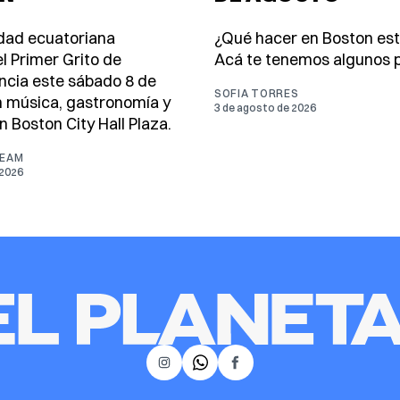
dad ecuatoriana
¿Qué hacer en Boston es
l Primer Grito de
Acá te tenemos algunos p
cia este sábado 8 de
SOFIA TORRES
 música, gastronomía y
3 de agosto de 2026
n Boston City Hall Plaza.
TEAM
 2026
𝕏
Instagram
Facebook