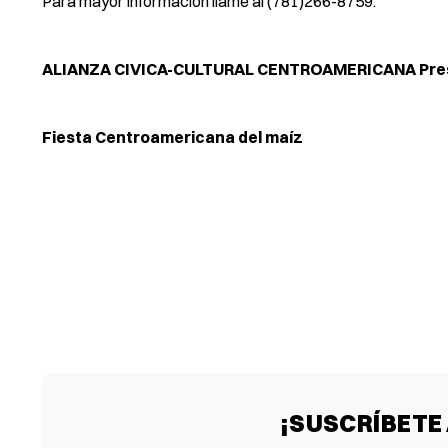
Para mayor información llame al (781)266-8759.
ALIANZA CIVICA-CULTURAL CENTROAMERICANA Pre
Fiesta Centroamericana del maíz
¡SUSCRÍBETE