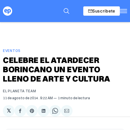
Suscríbete
EVENTOS
CELEBRE EL ATARDECER
BORINCANO UN EVENTO
LLENO DE ARTE Y CULTURA
EL PLANETA TEAM
11 de agosto de 2014
. 9:22 AM
1 minuto de lectura
𝕏
Compartir
Share
Compartir
Share
Compartir
en
on
en
on
via
Facebook
Pinterest
LinkedIn
WhatsApp
Email