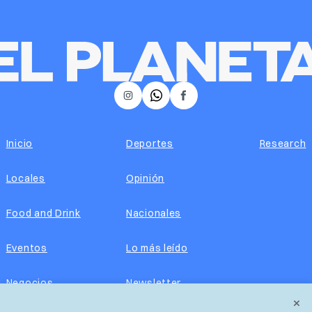
𝕏
Instagram
Facebook
Inicio
Deportes
Research
Locales
Opinión
Food and Drink
Nacionales
Eventos
Lo más leído
Negocios
Newsletter
×