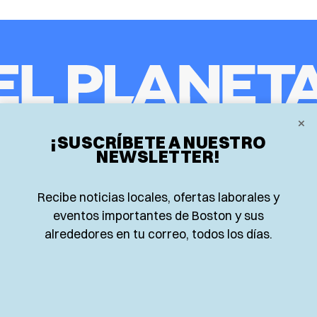
𝕏
×
Instagram
Facebook
¡SUSCRÍBETE A NUESTRO
NEWSLETTER!
Inicio
Deportes
Research
Recibe noticias locales, ofertas laborales y
Locales
Opinión
eventos importantes de Boston y sus
alrededores en tu correo, todos los días.
Food and Drink
Nacionales
Eventos
Lo más leído
Negocios
Newsletter