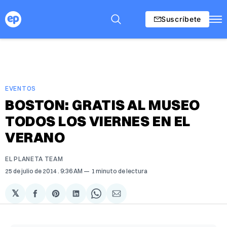
Suscríbete
EVENTOS
BOSTON: GRATIS AL MUSEO
TODOS LOS VIERNES EN EL
VERANO
EL PLANETA TEAM
25 de julio de 2014
. 9:36 AM
1 minuto de lectura
𝕏
Compartir
Share
Compartir
Share
Compartir
en
on
en
on
via
Facebook
Pinterest
LinkedIn
WhatsApp
Email