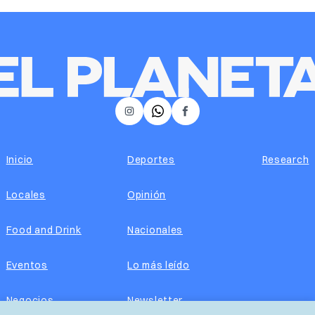
𝕏
Instagram
Facebook
Inicio
Deportes
Research
Locales
Opinión
Food and Drink
Nacionales
Eventos
Lo más leído
Negocios
Newsletter