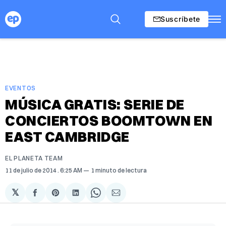
Suscríbete
EVENTOS
MÚSICA GRATIS: SERIE DE
CONCIERTOS BOOMTOWN EN
EAST CAMBRIDGE
EL PLANETA TEAM
11 de julio de 2014
. 6:25 AM
1 minuto de lectura
𝕏
Compartir
Share
Compartir
Share
Compartir
en
on
en
on
via
Facebook
Pinterest
LinkedIn
WhatsApp
Email