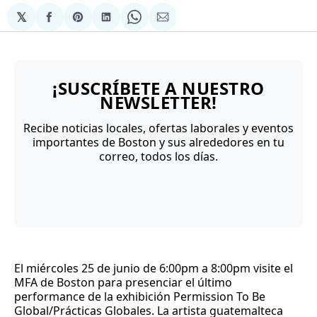
𝕏
Compartir
Share
Compartir
Share
Compartir
en
on
en
on
via
Facebook
Pinterest
LinkedIn
WhatsApp
Email
¡SUSCRÍBETE A NUESTRO
NEWSLETTER!
Recibe noticias locales, ofertas laborales y eventos
importantes de Boston y sus alrededores en tu
correo, todos los días.
El miércoles 25 de junio de 6:00pm a 8:00pm visite el
MFA de Boston para presenciar el último
performance de la exhibición Permission To Be
Global/Prácticas Globales. La artista guatemalteca