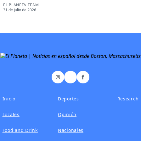
EL PLANETA TEAM
31 de julio de 2026
𝕏
Instagram
Facebook
Inicio
Deportes
Research
Locales
Opinión
Food and Drink
Nacionales